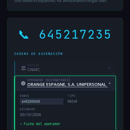
Solo números españoles. No almacenamos ningún dato.
📞 645217235
CADENA DE ASIGNACIÓN
ORIGEN
🏛
▾
CNMC
OPERADOR (ASIGNATARIO)
🟢
▾
ORANGE ESPAGNE, S.A. UNIPERSONAL
RANGO
TIPO
Móvil
6452XXXXX
ASIGNADO
30/10/2006
→ Ficha del operador