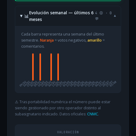
Evolución semanal — últimos 6
4 😡 · 0
📊
▾
meses
💬
Cada barra representa una semana del último
semestre.
Naranja
= votos negativos,
amarillo
=
comentarios.
09/02
16/02
23/02
02/03
09/03
16/03
23/03
30/03
06/04
13/04
20/04
27/04
04/05
11/05
18/05
25/05
01/06
08/06
15/06
22/06
29/06
06/07
13/07
20/07
27/07
03/08
⚠️ Tras portabilidad numérica el número puede estar
siendo gestionado por otro operador distinto al
subasignatario indicado. Datos oficiales:
CNMC
.
VALORACIÓN