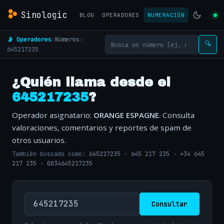
Sinologic
BLOG
OPERADORES
NUMERACIÓN
📡 Operadores
›
Números
›
🔍
645217235
¿Quién llama desde el
645217235
?
Operador asignatario:
ORANGE ESPAGNE
. Consulta
valoraciones, comentarios y reportes de spam de
otros usuarios.
También buscado como:
645217235
·
645 217 235
·
+34 645
217 235
·
0034645217235
Consultar