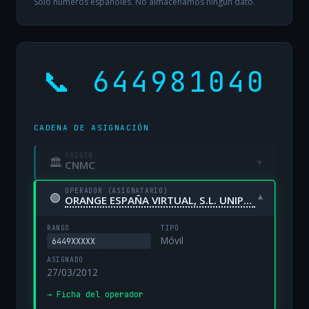
Solo números españoles. No almacenamos ningún dato.
📞 644981040
CADENA DE ASIGNACIÓN
ORIGEN
🏛
▾
CNMC
OPERADOR (ASIGNATARIO)
🟢
▾
ORANGE ESPAÑA VIRTUAL, S.L. UNIPERSONAL
RANGO
TIPO
Móvil
6449XXXXX
ASIGNADO
27/03/2012
→ Ficha del operador