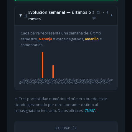
Evolución semanal — últimos 6
3 😡 · 0
📊
▾
meses
💬
Cada barra representa una semana del último
semestre.
Naranja
= votos negativos,
amarillo
=
comentarios.
09/02
16/02
23/02
02/03
09/03
16/03
23/03
30/03
06/04
13/04
20/04
27/04
04/05
11/05
18/05
25/05
01/06
08/06
15/06
22/06
29/06
06/07
13/07
20/07
27/07
03/08
⚠️ Tras portabilidad numérica el número puede estar
siendo gestionado por otro operador distinto al
subasignatario indicado. Datos oficiales:
CNMC
.
VALORACIÓN