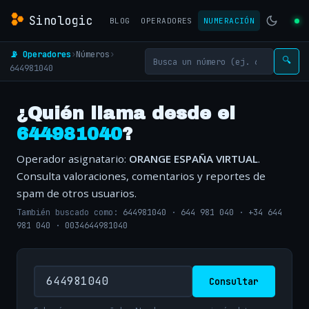
Sinologic
BLOG
OPERADORES
NUMERACIÓN
📡 Operadores
›
Números
›
🔍
644981040
¿Quién llama desde el
644981040
?
Operador asignatario:
ORANGE ESPAÑA VIRTUAL
.
Consulta valoraciones, comentarios y reportes de
spam de otros usuarios.
También buscado como:
644981040
·
644 981 040
·
+34 644
981 040
·
0034644981040
Consultar