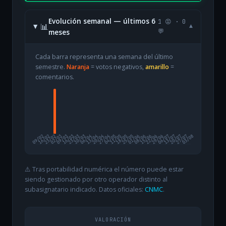
Evolución semanal — últimos 6
1 😡 · 0
📊
▾
meses
💬
Cada barra representa una semana del último
semestre.
Naranja
= votos negativos,
amarillo
=
comentarios.
09/02
16/02
23/02
02/03
09/03
16/03
23/03
30/03
06/04
13/04
20/04
27/04
04/05
11/05
18/05
25/05
01/06
08/06
15/06
22/06
29/06
06/07
13/07
20/07
27/07
03/08
⚠️ Tras portabilidad numérica el número puede estar
siendo gestionado por otro operador distinto al
subasignatario indicado. Datos oficiales:
CNMC
.
VALORACIÓN