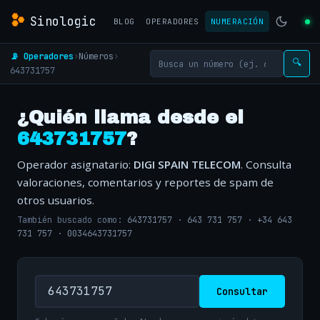
Sinologic
BLOG
OPERADORES
NUMERACIÓN
📡 Operadores
›
Números
›
🔍
643731757
¿Quién llama desde el
643731757
?
Operador asignatario:
DIGI SPAIN TELECOM
. Consulta
valoraciones, comentarios y reportes de spam de
otros usuarios.
También buscado como:
643731757
·
643 731 757
·
+34 643
731 757
·
0034643731757
Consultar