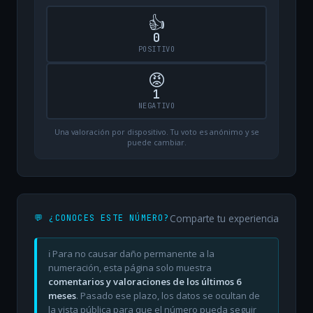
👍
0
POSITIVO
😡
1
NEGATIVO
Una valoración por dispositivo. Tu voto es anónimo y se
puede cambiar.
Comparte tu experiencia
💬 ¿CONOCES ESTE NÚMERO?
ℹ️ Para no causar daño permanente a la
numeración, esta página solo muestra
comentarios y valoraciones de los últimos 6
meses
. Pasado ese plazo, los datos se ocultan de
la vista pública para que el número pueda seguir