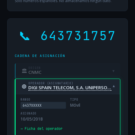
Solo números españoles. No almacenamos ningún dato.
📞 643731757
CADENA DE ASIGNACIÓN
ORIGEN
🏛
▾
CNMC
OPERADOR (ASIGNATARIO)
🟢
▾
DIGI SPAIN TELECOM, S.A. UNIPERSONAL
RANGO
TIPO
Móvil
6437XXXXX
ASIGNADO
10/05/2018
→ Ficha del operador