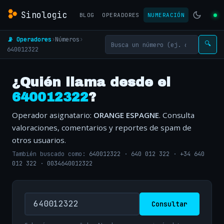
Sinologic
BLOG
OPERADORES
NUMERACIÓN
📡 Operadores
›
Números
›
🔍
640012322
¿Quién llama desde el
640012322
?
Operador asignatario:
ORANGE ESPAGNE
. Consulta
valoraciones, comentarios y reportes de spam de
otros usuarios.
También buscado como:
640012322
·
640 012 322
·
+34 640
012 322
·
0034640012322
Consultar