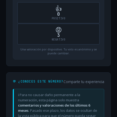
👍
0
POSITIVO
😡
3
NEGATIVO
Una valoración por dispositivo. Tu voto es anónimo y se
puede cambiar.
Comparte tu experiencia
💬 ¿CONOCES ESTE NÚMERO?
ℹ️ Para no causar daño permanente a la
numeración, esta página solo muestra
comentarios y valoraciones de los últimos 6
meses
. Pasado ese plazo, los datos se ocultan de
la vista pública para que el número pueda seguir