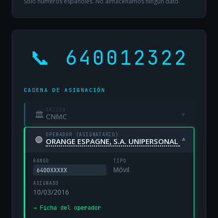
Solo números españoles. No almacenamos ningún dato.
📞 640012322
CADENA DE ASIGNACIÓN
ORIGEN
🏛
▾
CNMC
OPERADOR (ASIGNATARIO)
🟢
▾
ORANGE ESPAGNE, S.A. UNIPERSONAL
RANGO
TIPO
Móvil
6400XXXXX
ASIGNADO
10/03/2016
→ Ficha del operador