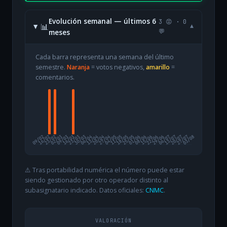
Evolución semanal — últimos 6
3 😡 · 0
📊
▾
meses
💬
Cada barra representa una semana del último
semestre.
Naranja
= votos negativos,
amarillo
=
comentarios.
09/02
16/02
23/02
02/03
09/03
16/03
23/03
30/03
06/04
13/04
20/04
27/04
04/05
11/05
18/05
25/05
01/06
08/06
15/06
22/06
29/06
06/07
13/07
20/07
27/07
03/08
⚠️ Tras portabilidad numérica el número puede estar
siendo gestionado por otro operador distinto al
subasignatario indicado. Datos oficiales:
CNMC
.
VALORACIÓN