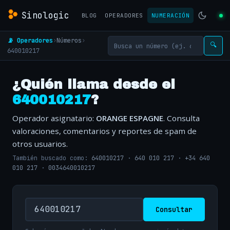
Sinologic
BLOG
OPERADORES
NUMERACIÓN
📡 Operadores
›
Números
›
🔍
640010217
¿Quién llama desde el
640010217
?
Operador asignatario:
ORANGE ESPAGNE
. Consulta
valoraciones, comentarios y reportes de spam de
otros usuarios.
También buscado como:
640010217
·
640 010 217
·
+34 640
010 217
·
0034640010217
Consultar