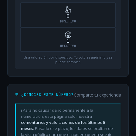
👍
0
POSITIVO
😡
1
NEGATIVO
Una valoración por dispositivo. Tu voto es anónimo y se
puede cambiar.
Comparte tu experiencia
💬 ¿CONOCES ESTE NÚMERO?
ℹ️ Para no causar daño permanente a la
numeración, esta página solo muestra
comentarios y valoraciones de los últimos 6
meses
. Pasado ese plazo, los datos se ocultan de
la vista pública para que el número pueda seguir