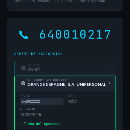
Solo números españoles. No almacenamos ningún dato.
📞 640010217
CADENA DE ASIGNACIÓN
ORIGEN
🏛
▾
CNMC
OPERADOR (ASIGNATARIO)
🟢
▾
ORANGE ESPAGNE, S.A. UNIPERSONAL
RANGO
TIPO
Móvil
6400XXXXX
ASIGNADO
10/03/2016
→ Ficha del operador