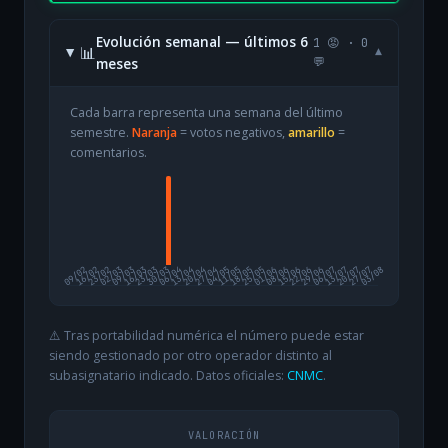
Evolución semanal — últimos 6
1 😡 · 0
📊
▾
meses
💬
Cada barra representa una semana del último
semestre.
Naranja
= votos negativos,
amarillo
=
comentarios.
09/02
16/02
23/02
02/03
09/03
16/03
23/03
30/03
06/04
13/04
20/04
27/04
04/05
11/05
18/05
25/05
01/06
08/06
15/06
22/06
29/06
06/07
13/07
20/07
27/07
03/08
⚠️ Tras portabilidad numérica el número puede estar
siendo gestionado por otro operador distinto al
subasignatario indicado. Datos oficiales:
CNMC
.
VALORACIÓN