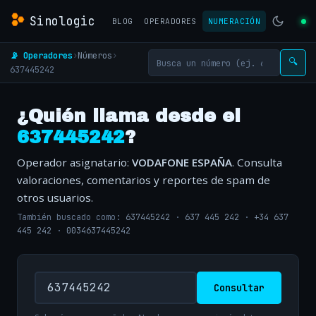
Sinologic
BLOG
OPERADORES
NUMERACIÓN
📡 Operadores
›
Números
›
🔍
637445242
¿Quién llama desde el
637445242
?
Operador asignatario:
VODAFONE ESPAÑA
. Consulta
valoraciones, comentarios y reportes de spam de
otros usuarios.
También buscado como:
637445242
·
637 445 242
·
+34 637
445 242
·
0034637445242
Consultar