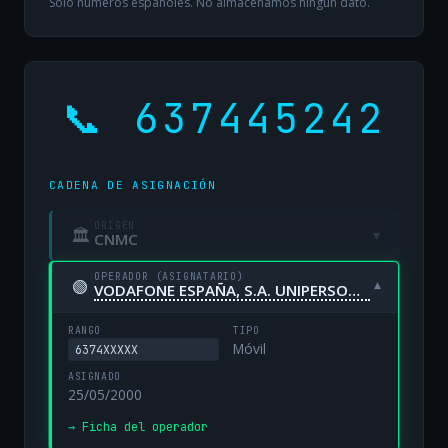
Solo números españoles. No almacenamos ningún dato.
📞 637445242
CADENA DE ASIGNACIÓN
ORIGEN
🏛
▾
CNMC
OPERADOR (ASIGNATARIO)
🟢
▾
VODAFONE ESPAÑA, S.A. UNIPERSONAL
RANGO
TIPO
Móvil
6374XXXXX
ASIGNADO
25/05/2000
→ Ficha del operador