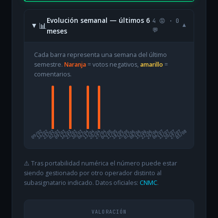
Evolución semanal — últimos 6
4 😡 · 0
📊
▾
meses
💬
Cada barra representa una semana del último
semestre.
Naranja
= votos negativos,
amarillo
=
comentarios.
09/02
16/02
23/02
02/03
09/03
16/03
23/03
30/03
06/04
13/04
20/04
27/04
04/05
11/05
18/05
25/05
01/06
08/06
15/06
22/06
29/06
06/07
13/07
20/07
27/07
03/08
⚠️ Tras portabilidad numérica el número puede estar
siendo gestionado por otro operador distinto al
subasignatario indicado. Datos oficiales:
CNMC
.
VALORACIÓN