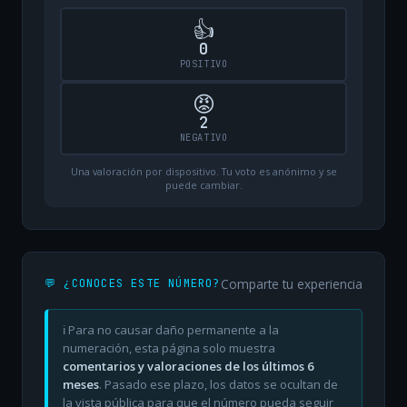
👍
0
POSITIVO
😡
2
NEGATIVO
Una valoración por dispositivo. Tu voto es anónimo y se
puede cambiar.
Comparte tu experiencia
💬 ¿CONOCES ESTE NÚMERO?
ℹ️ Para no causar daño permanente a la
numeración, esta página solo muestra
comentarios y valoraciones de los últimos 6
meses
. Pasado ese plazo, los datos se ocultan de
la vista pública para que el número pueda seguir