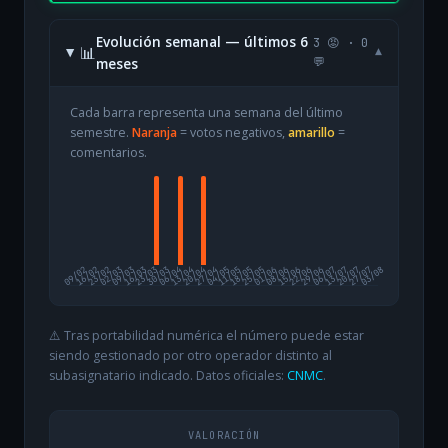
Evolución semanal — últimos 6
3 😡 · 0
📊
▾
meses
💬
Cada barra representa una semana del último
semestre.
Naranja
= votos negativos,
amarillo
=
comentarios.
09/02
16/02
23/02
02/03
09/03
16/03
23/03
30/03
06/04
13/04
20/04
27/04
04/05
11/05
18/05
25/05
01/06
08/06
15/06
22/06
29/06
06/07
13/07
20/07
27/07
03/08
⚠️ Tras portabilidad numérica el número puede estar
siendo gestionado por otro operador distinto al
subasignatario indicado. Datos oficiales:
CNMC
.
VALORACIÓN