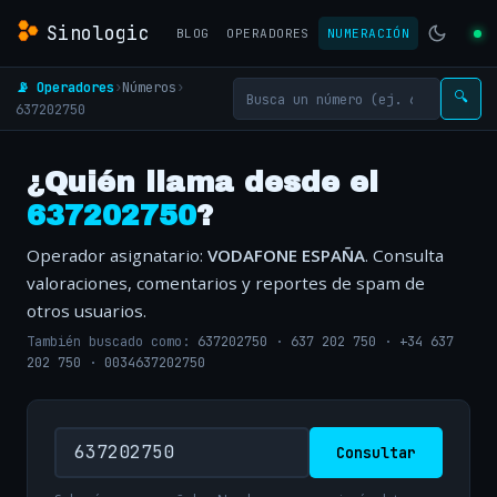
Sinologic
BLOG
OPERADORES
NUMERACIÓN
📡 Operadores
›
Números
›
🔍
637202750
¿Quién llama desde el
637202750
?
Operador asignatario:
VODAFONE ESPAÑA
. Consulta
valoraciones, comentarios y reportes de spam de
otros usuarios.
También buscado como:
637202750
·
637 202 750
·
+34 637
202 750
·
0034637202750
Consultar