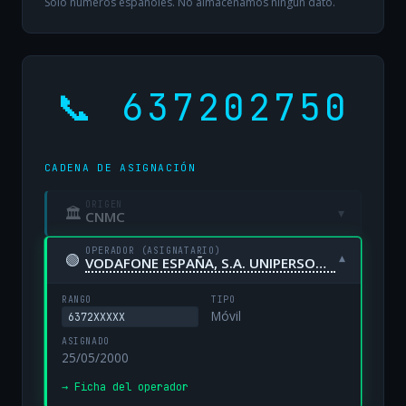
Solo números españoles. No almacenamos ningún dato.
📞 637202750
CADENA DE ASIGNACIÓN
ORIGEN
🏛
▾
CNMC
OPERADOR (ASIGNATARIO)
🟢
▾
VODAFONE ESPAÑA, S.A. UNIPERSONAL
RANGO
TIPO
Móvil
6372XXXXX
ASIGNADO
25/05/2000
→ Ficha del operador