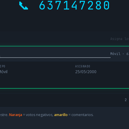
📞 637147280
Asigna lo
Móvil · 6
L
IPO
ASIGNADO
óvil
25/05/2000
2 
estre.
Naranja
= votos negativos,
amarillo
= comentarios.