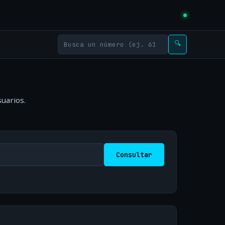
🔍
uarios.
Consultar