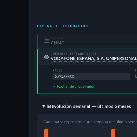
CADENA DE ASIGNACIÓN
ORIGEN
🏛
CNMC
OPERADOR (ASIGNATARIO)
🟢
VODAFONE ESPAÑA, S.A. UNIPERSONA
RANGO
T
M
6371XXXXX
→ Ficha del operador
📊
Evolución semanal — últimos 6 meses
Cada barra representa una semana del último sem