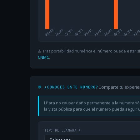
09/02
16/02
23/02
02/03
09/03
16/03
23/03
30/03
06/04
13/
⚠️ Tras portabilidad numérica el número puede estar si
CNMC
.
Comparte tu experie
💬 ¿CONOCES ESTE NÚMERO?
ℹ️ Para no causar daño permanente a la numeració
la vista pública para que el número pueda seguir ut
TIPO DE LLAMADA *