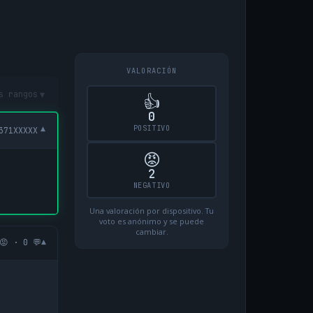
VALORACIÓN
▾
s rangos
👍
0
POSITIVO
▾
371XXXXX
😡
2
NEGATIVO
Una valoración por dispositivo. Tu
voto es anónimo y se puede
cambiar.
▾
😡 · 0 💬