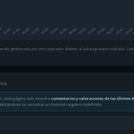
04
20/04
27/04
04/05
11/05
18/05
25/05
01/06
08/06
15/06
22/06
29/06
06/07
13/07
20/07
endo gestionado por otro operador distinto al subasignatario indicado. Datos
ncia
n, esta página solo muestra
comentarios y valoraciones de los últimos 
ilizándose sin arrastrar un historial negativo indefinido.