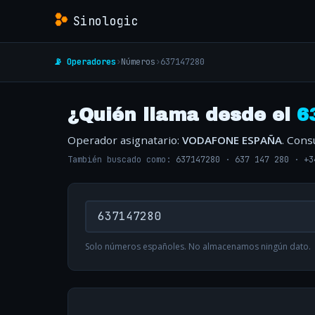
Sinologic
📡 Operadores
›
Números
›
637147280
¿Quién llama desde el
6
Operador asignatario:
VODAFONE ESPAÑA
. Cons
También buscado como:
637147280
·
637 147 280
·
+3
Solo números españoles. No almacenamos ningún dato.