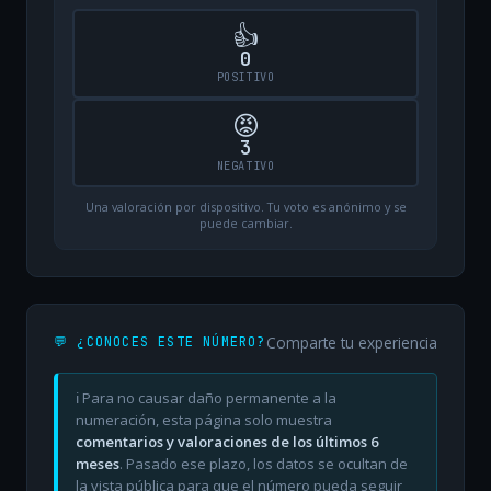
👍
0
POSITIVO
😡
3
NEGATIVO
Una valoración por dispositivo. Tu voto es anónimo y se
puede cambiar.
Comparte tu experiencia
💬 ¿CONOCES ESTE NÚMERO?
ℹ️ Para no causar daño permanente a la
numeración, esta página solo muestra
comentarios y valoraciones de los últimos 6
meses
. Pasado ese plazo, los datos se ocultan de
la vista pública para que el número pueda seguir