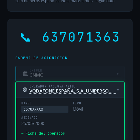
Solo números españoles. No almacenamos ningún dato.
📞 637071363
CADENA DE ASIGNACIÓN
ORIGEN
🏛
▾
CNMC
OPERADOR (ASIGNATARIO)
🟢
▾
VODAFONE ESPAÑA, S.A. UNIPERSONAL
RANGO
TIPO
Móvil
6370XXXXX
ASIGNADO
25/05/2000
→ Ficha del operador