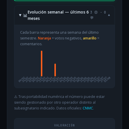
Evolución semanal — últimos 6
3 😡 · 0
📊
▾
meses
💬
Cada barra representa una semana del último
semestre.
Naranja
= votos negativos,
amarillo
=
comentarios.
09/02
16/02
23/02
02/03
09/03
16/03
23/03
30/03
06/04
13/04
20/04
27/04
04/05
11/05
18/05
25/05
01/06
08/06
15/06
22/06
29/06
06/07
13/07
20/07
27/07
03/08
⚠️ Tras portabilidad numérica el número puede estar
siendo gestionado por otro operador distinto al
subasignatario indicado. Datos oficiales:
CNMC
.
VALORACIÓN