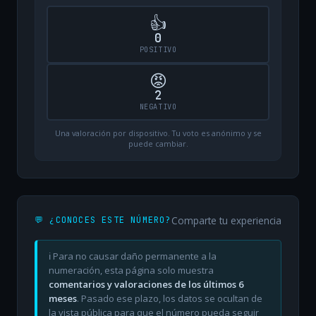
👍
0
POSITIVO
😡
2
NEGATIVO
Una valoración por dispositivo. Tu voto es anónimo y se
puede cambiar.
Comparte tu experiencia
💬 ¿CONOCES ESTE NÚMERO?
ℹ️ Para no causar daño permanente a la
numeración, esta página solo muestra
comentarios y valoraciones de los últimos 6
meses
. Pasado ese plazo, los datos se ocultan de
la vista pública para que el número pueda seguir