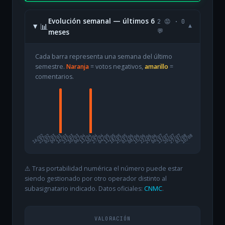
Evolución semanal — últimos 6
2 😡 · 0
📊
▾
meses
💬
Cada barra representa una semana del último
semestre.
Naranja
= votos negativos,
amarillo
=
comentarios.
16/02
23/02
02/03
09/03
16/03
23/03
30/03
06/04
13/04
20/04
27/04
04/05
11/05
18/05
25/05
01/06
08/06
15/06
22/06
29/06
06/07
13/07
20/07
27/07
03/08
10/08
⚠️ Tras portabilidad numérica el número puede estar
siendo gestionado por otro operador distinto al
subasignatario indicado. Datos oficiales:
CNMC
.
VALORACIÓN