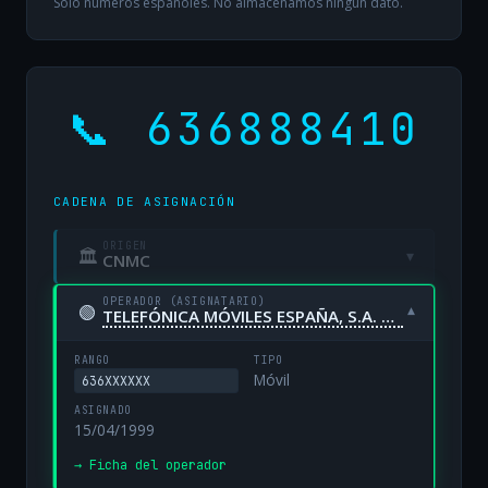
Solo números españoles. No almacenamos ningún dato.
📞 636888410
CADENA DE ASIGNACIÓN
ORIGEN
🏛
▾
CNMC
OPERADOR (ASIGNATARIO)
🟢
▾
TELEFÓNICA MÓVILES ESPAÑA, S.A. UNIPERSONAL
RANGO
TIPO
Móvil
636XXXXXX
ASIGNADO
15/04/1999
→ Ficha del operador