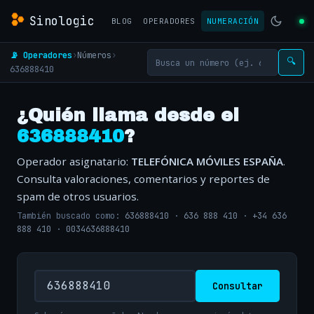
Sinologic
BLOG
OPERADORES
NUMERACIÓN
📡 Operadores
›
Números
›
🔍
636888410
¿Quién llama desde el
636888410
?
Operador asignatario:
TELEFÓNICA MÓVILES ESPAÑA
.
Consulta valoraciones, comentarios y reportes de
spam de otros usuarios.
También buscado como:
636888410
·
636 888 410
·
+34 636
888 410
·
0034636888410
Consultar