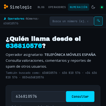
Sinologic
BLOG
OPERADORES
NUMERACIÓN
📡 Operadores
›
Números
›
🔍
636810576
¿Quién llama desde el
636810576
?
Operador asignatario:
TELEFÓNICA MÓVILES ESPAÑA
.
Consulta valoraciones, comentarios y reportes de
spam de otros usuarios.
También buscado como:
636810576
·
636 810 576
·
+34 636
810 576
·
0034636810576
Consultar