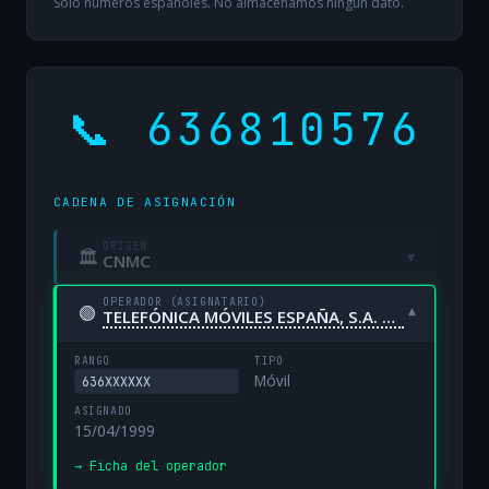
Solo números españoles. No almacenamos ningún dato.
📞 636810576
CADENA DE ASIGNACIÓN
ORIGEN
🏛
▾
CNMC
OPERADOR (ASIGNATARIO)
🟢
▾
TELEFÓNICA MÓVILES ESPAÑA, S.A. UNIPERSONAL
RANGO
TIPO
Móvil
636XXXXXX
ASIGNADO
15/04/1999
→ Ficha del operador