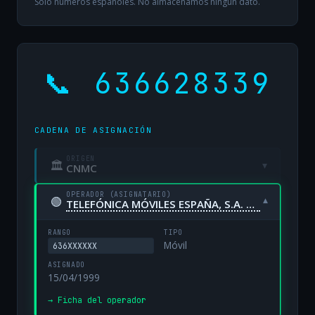
Solo números españoles. No almacenamos ningún dato.
📞 636628339
CADENA DE ASIGNACIÓN
ORIGEN
🏛
▾
CNMC
OPERADOR (ASIGNATARIO)
🟢
▾
TELEFÓNICA MÓVILES ESPAÑA, S.A. UNIPERSONAL
RANGO
TIPO
Móvil
636XXXXXX
ASIGNADO
15/04/1999
→ Ficha del operador