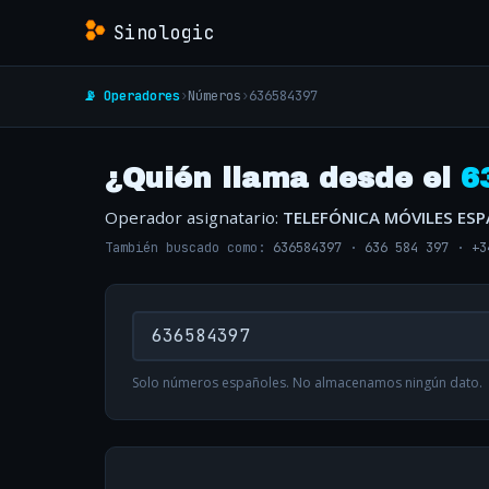
Sinologic
📡 Operadores
›
Números
›
636584397
¿Quién llama desde el
6
Operador asignatario:
TELEFÓNICA MÓVILES ES
También buscado como:
636584397
·
636 584 397
·
+3
Solo números españoles. No almacenamos ningún dato.