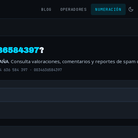
BLOG
OPERADORES
NUMERACIÓN
36584397
?
PAÑA
. Consulta valoraciones, comentarios y reportes de spam 
4 636 584 397
·
0034636584397