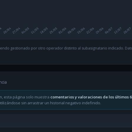
04
20/04
27/04
04/05
11/05
18/05
25/05
01/06
08/06
15/06
22/06
29/06
06/07
13/07
20/07
endo gestionado por otro operador distinto al subasignatario indicado. Datos
ncia
n, esta página solo muestra
comentarios y valoraciones de los últimos 
ilizándose sin arrastrar un historial negativo indefinido.