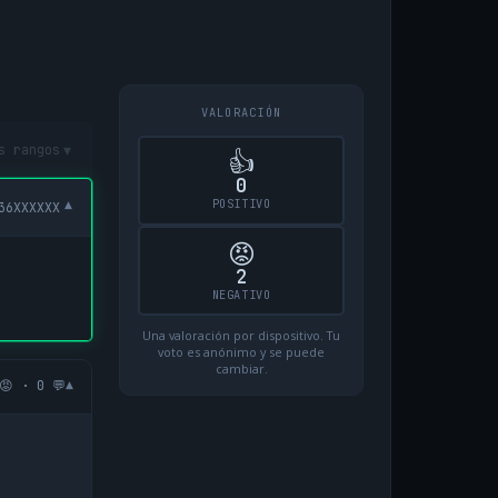
VALORACIÓN
▾
s rangos
👍
0
POSITIVO
▾
36XXXXXX
😡
2
NEGATIVO
Una valoración por dispositivo. Tu
voto es anónimo y se puede
cambiar.
▾
😡 · 0 💬