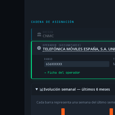
CADENA DE ASIGNACIÓN
ORIGEN
🏛
CNMC
OPERADOR (ASIGNATARIO)
🟢
TELEFÓNICA MÓVILES ESPAÑA, S.A. U
RANGO
T
M
636XXXXXX
→ Ficha del operador
📊
Evolución semanal — últimos 6 meses
Cada barra representa una semana del último sem