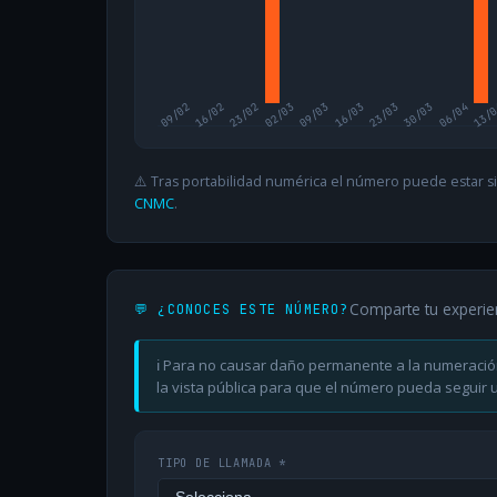
09/02
16/02
23/02
02/03
09/03
16/03
23/03
30/03
06/04
13/
⚠️ Tras portabilidad numérica el número puede estar si
CNMC
.
Comparte tu experie
💬 ¿CONOCES ESTE NÚMERO?
ℹ️ Para no causar daño permanente a la numeració
la vista pública para que el número pueda seguir ut
TIPO DE LLAMADA *