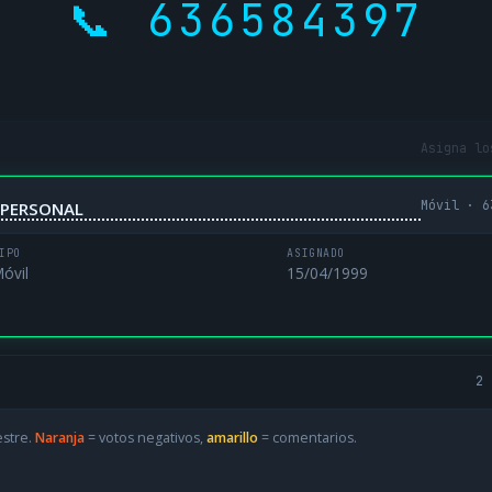
📞 636584397
Asigna lo
Móvil · 6
NIPERSONAL
IPO
ASIGNADO
óvil
15/04/1999
2 
estre.
Naranja
= votos negativos,
amarillo
= comentarios.