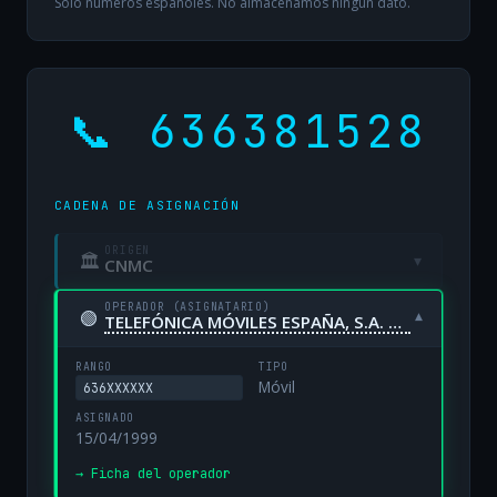
Solo números españoles. No almacenamos ningún dato.
📞 636381528
CADENA DE ASIGNACIÓN
ORIGEN
🏛
▾
CNMC
OPERADOR (ASIGNATARIO)
🟢
▾
TELEFÓNICA MÓVILES ESPAÑA, S.A. UNIPERSONAL
RANGO
TIPO
Móvil
636XXXXXX
ASIGNADO
15/04/1999
→ Ficha del operador