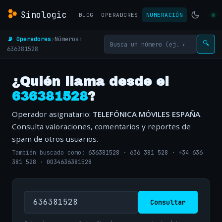
Sinologic
BLOG
OPERADORES
NUMERACIÓN
📡 Operadores
›
Números
›
🔍
636381528
¿Quién llama desde el
636381528
?
Operador asignatario:
TELEFÓNICA MÓVILES ESPAÑA
.
Consulta valoraciones, comentarios y reportes de
spam de otros usuarios.
También buscado como:
636381528
·
636 381 528
·
+34 636
381 528
·
0034636381528
Consultar