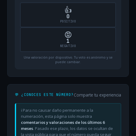
👍
0
POSITIVO
😡
1
NEGATIVO
Una valoración por dispositivo. Tu voto es anónimo y se
puede cambiar.
Comparte tu experiencia
💬 ¿CONOCES ESTE NÚMERO?
ℹ️ Para no causar daño permanente a la
numeración, esta página solo muestra
comentarios y valoraciones de los últimos 6
meses
. Pasado ese plazo, los datos se ocultan de
la vista pública para que el número pueda seguir