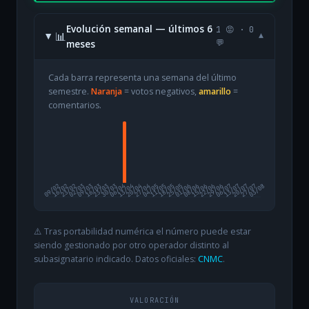
Evolución semanal — últimos 6
1 😡 · 0
📊
▾
meses
💬
Cada barra representa una semana del último
semestre.
Naranja
= votos negativos,
amarillo
=
comentarios.
09/02
16/02
23/02
02/03
09/03
16/03
23/03
30/03
06/04
13/04
20/04
27/04
04/05
11/05
18/05
25/05
01/06
08/06
15/06
22/06
29/06
06/07
13/07
20/07
27/07
03/08
⚠️ Tras portabilidad numérica el número puede estar
siendo gestionado por otro operador distinto al
subasignatario indicado. Datos oficiales:
CNMC
.
VALORACIÓN