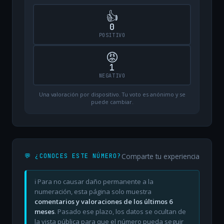
👍
0
POSITIVO
😡
1
NEGATIVO
Una valoración por dispositivo. Tu voto es anónimo y se
puede cambiar.
Comparte tu experiencia
💬 ¿CONOCES ESTE NÚMERO?
ℹ️ Para no causar daño permanente a la
numeración, esta página solo muestra
comentarios y valoraciones de los últimos 6
meses
. Pasado ese plazo, los datos se ocultan de
la vista pública para que el número pueda seguir