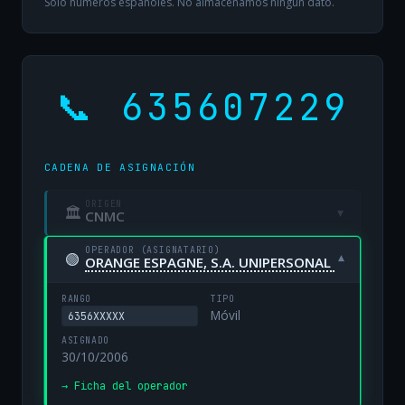
Solo números españoles. No almacenamos ningún dato.
📞 635607229
CADENA DE ASIGNACIÓN
ORIGEN
🏛
▾
CNMC
OPERADOR (ASIGNATARIO)
🟢
▾
ORANGE ESPAGNE, S.A. UNIPERSONAL
RANGO
TIPO
Móvil
6356XXXXX
ASIGNADO
30/10/2006
→ Ficha del operador