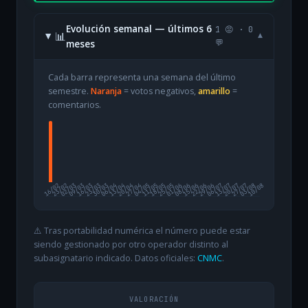
Evolución semanal — últimos 6
1 😡 · 0
📊
▾
meses
💬
Cada barra representa una semana del último
semestre.
Naranja
= votos negativos,
amarillo
=
comentarios.
16/02
23/02
02/03
09/03
16/03
23/03
30/03
06/04
13/04
20/04
27/04
04/05
11/05
18/05
25/05
01/06
08/06
15/06
22/06
29/06
06/07
13/07
20/07
27/07
03/08
10/08
⚠️ Tras portabilidad numérica el número puede estar
siendo gestionado por otro operador distinto al
subasignatario indicado. Datos oficiales:
CNMC
.
VALORACIÓN