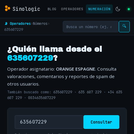
Sinologic
BLOG
OPERADORES
NUMERACIÓN
📡 Operadores
›
Números
›
🔍
635607229
¿Quién llama desde el
635607229
?
Operador asignatario:
ORANGE ESPAGNE
. Consulta
valoraciones, comentarios y reportes de spam de
otros usuarios.
También buscado como:
635607229
·
635 607 229
·
+34 635
607 229
·
0034635607229
Consultar