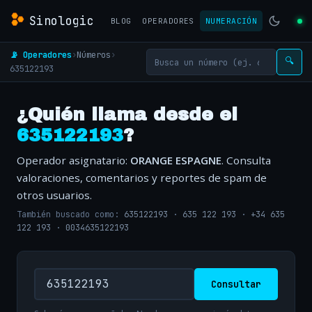
Sinologic
BLOG
OPERADORES
NUMERACIÓN
📡 Operadores
›
Números
›
🔍
635122193
¿Quién llama desde el
635122193
?
Operador asignatario:
ORANGE ESPAGNE
. Consulta
valoraciones, comentarios y reportes de spam de
otros usuarios.
También buscado como:
635122193
·
635 122 193
·
+34 635
122 193
·
0034635122193
Consultar