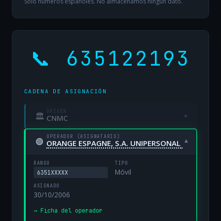
Solo números españoles. No almacenamos ningún dato.
📞 635122193
CADENA DE ASIGNACIÓN
ORIGEN
🏛
▾
CNMC
OPERADOR (ASIGNATARIO)
🟢
▾
ORANGE ESPAGNE, S.A. UNIPERSONAL
RANGO
TIPO
Móvil
6351XXXXX
ASIGNADO
30/10/2006
→ Ficha del operador