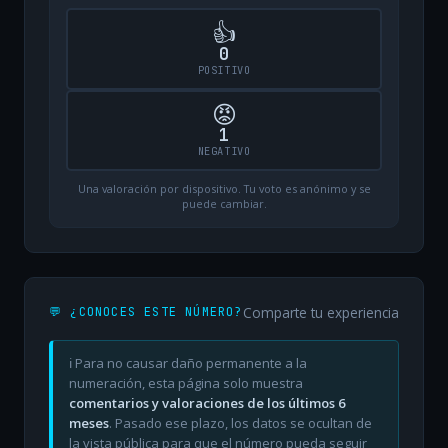
👍
0
POSITIVO
😡
1
NEGATIVO
Una valoración por dispositivo. Tu voto es anónimo y se
puede cambiar.
Comparte tu experiencia
💬 ¿CONOCES ESTE NÚMERO?
ℹ️ Para no causar daño permanente a la
numeración, esta página solo muestra
comentarios y valoraciones de los últimos 6
meses
. Pasado ese plazo, los datos se ocultan de
la vista pública para que el número pueda seguir