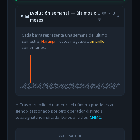
Evolución semanal — últimos 6
1 😡 · 0
📊
▾
meses
💬
Cada barra representa una semana del último
semestre.
Naranja
= votos negativos,
amarillo
=
comentarios.
09/02
16/02
23/02
02/03
09/03
16/03
23/03
30/03
06/04
13/04
20/04
27/04
04/05
11/05
18/05
25/05
01/06
08/06
15/06
22/06
29/06
06/07
13/07
20/07
27/07
03/08
⚠️ Tras portabilidad numérica el número puede estar
siendo gestionado por otro operador distinto al
subasignatario indicado. Datos oficiales:
CNMC
.
VALORACIÓN