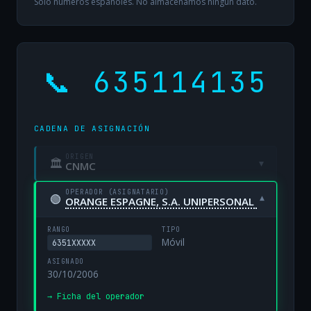
Solo números españoles. No almacenamos ningún dato.
📞 635114135
CADENA DE ASIGNACIÓN
ORIGEN
🏛
▾
CNMC
OPERADOR (ASIGNATARIO)
🟢
▾
ORANGE ESPAGNE, S.A. UNIPERSONAL
RANGO
TIPO
Móvil
6351XXXXX
ASIGNADO
30/10/2006
→ Ficha del operador