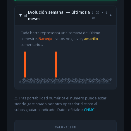
Evolución semanal — últimos 6
2 😡 · 0
📊
▾
meses
💬
Cada barra representa una semana del último
semestre.
Naranja
= votos negativos,
amarillo
=
comentarios.
09/02
16/02
23/02
02/03
09/03
16/03
23/03
30/03
06/04
13/04
20/04
27/04
04/05
11/05
18/05
25/05
01/06
08/06
15/06
22/06
29/06
06/07
13/07
20/07
27/07
03/08
⚠️ Tras portabilidad numérica el número puede estar
siendo gestionado por otro operador distinto al
subasignatario indicado. Datos oficiales:
CNMC
.
VALORACIÓN