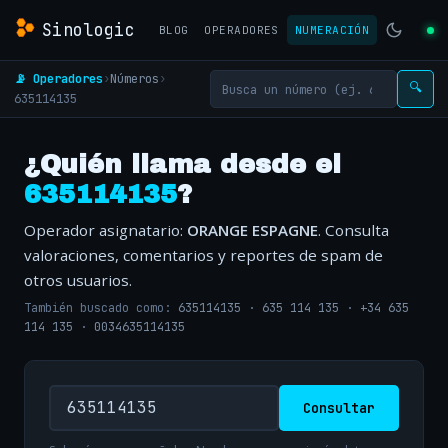
Sinologic
BLOG
OPERADORES
NUMERACIÓN
📡 Operadores
›
Números
›
🔍
635114135
¿Quién llama desde el
635114135
?
Operador asignatario:
ORANGE ESPAGNE
. Consulta
valoraciones, comentarios y reportes de spam de
otros usuarios.
También buscado como:
635114135
·
635 114 135
·
+34 635
114 135
·
0034635114135
Consultar