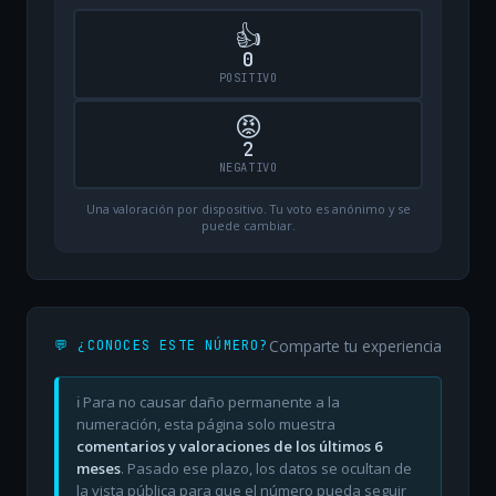
👍
0
POSITIVO
😡
2
NEGATIVO
Una valoración por dispositivo. Tu voto es anónimo y se
puede cambiar.
Comparte tu experiencia
💬 ¿CONOCES ESTE NÚMERO?
ℹ️ Para no causar daño permanente a la
numeración, esta página solo muestra
comentarios y valoraciones de los últimos 6
meses
. Pasado ese plazo, los datos se ocultan de
la vista pública para que el número pueda seguir