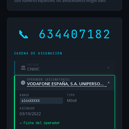
Solo números españoles. No almacenamos ningún dato.
📞 634407182
CADENA DE ASIGNACIÓN
ORIGEN
🏛
▾
CNMC
OPERADOR (ASIGNATARIO)
🟢
▾
VODAFONE ESPAÑA, S.A. UNIPERSONAL
RANGO
TIPO
Móvil
6344XXXXX
ASIGNADO
03/10/2022
→ Ficha del operador