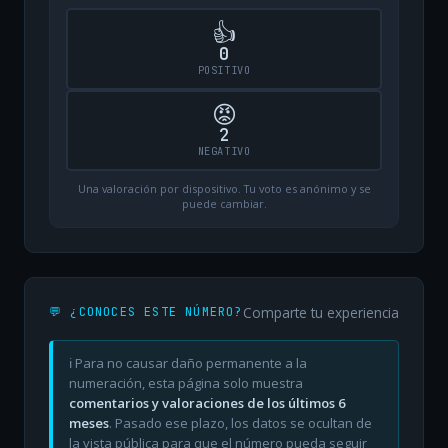
👍
0
POSITIVO
😡
2
NEGATIVO
Una valoración por dispositivo. Tu voto es anónimo y se
puede cambiar.
Comparte tu experiencia
💬 ¿CONOCES ESTE NÚMERO?
ℹ️ Para no causar daño permanente a la
numeración, esta página solo muestra
comentarios y valoraciones de los últimos 6
meses
. Pasado ese plazo, los datos se ocultan de
la vista pública para que el número pueda seguir