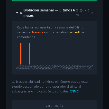
Evolución semanal — últimos 6
2 😡 · 0
📊
▾
meses
💬
Cada barra representa una semana del último
semestre.
Naranja
= votos negativos,
amarillo
=
comentarios.
09/02
16/02
23/02
02/03
09/03
16/03
23/03
30/03
06/04
13/04
20/04
27/04
04/05
11/05
18/05
25/05
01/06
08/06
15/06
22/06
29/06
06/07
13/07
20/07
27/07
03/08
⚠️ Tras portabilidad numérica el número puede estar
siendo gestionado por otro operador distinto al
subasignatario indicado. Datos oficiales:
CNMC
.
VALORACIÓN