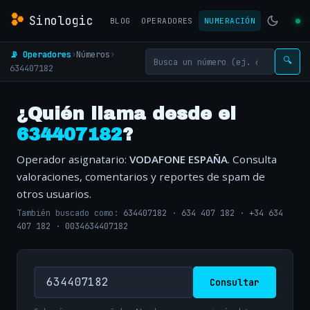
Sinologic
BLOG
OPERADORES
NUMERACIÓN
📡 Operadores
›
Números
›
🔍
634407182
¿Quién llama desde el
634407182
?
Operador asignatario:
VODAFONE ESPAÑA
. Consulta
valoraciones, comentarios y reportes de spam de
otros usuarios.
También buscado como:
634407182
·
634 407 182
·
+34 634
407 182
·
0034634407182
Consultar