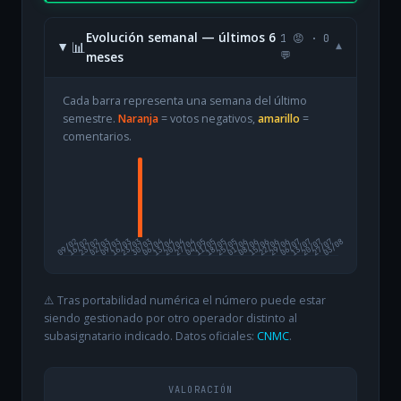
Evolución semanal — últimos 6
1 😡 · 0
📊
▾
meses
💬
Cada barra representa una semana del último
semestre.
Naranja
= votos negativos,
amarillo
=
comentarios.
09/02
16/02
23/02
02/03
09/03
16/03
23/03
30/03
06/04
13/04
20/04
27/04
04/05
11/05
18/05
25/05
01/06
08/06
15/06
22/06
29/06
06/07
13/07
20/07
27/07
03/08
⚠️ Tras portabilidad numérica el número puede estar
siendo gestionado por otro operador distinto al
subasignatario indicado. Datos oficiales:
CNMC
.
VALORACIÓN