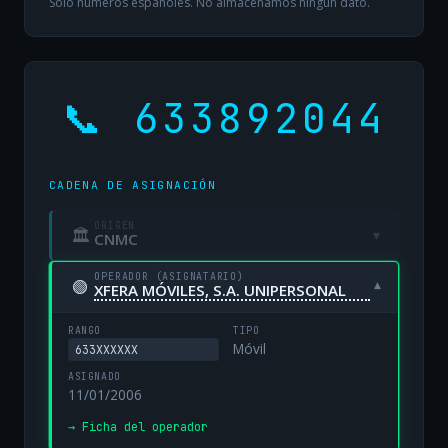
Solo números españoles. No almacenamos ningún dato.
📞 633892044
CADENA DE ASIGNACIÓN
ORIGEN
🏛
▾
CNMC
OPERADOR (ASIGNATARIO)
🟢
▾
XFERA MÓVILES, S.A. UNIPERSONAL
RANGO
TIPO
Móvil
633XXXXXX
ASIGNADO
11/01/2006
→ Ficha del operador