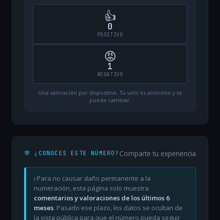
👍
0
POSITIVO
😡
1
NEGATIVO
Una valoración por dispositivo. Tu voto es anónimo y se
puede cambiar.
Comparte tu experiencia
💬 ¿CONOCES ESTE NÚMERO?
ℹ️ Para no causar daño permanente a la
numeración, esta página solo muestra
comentarios y valoraciones de los últimos 6
meses
. Pasado ese plazo, los datos se ocultan de
la vista pública para que el número pueda seguir