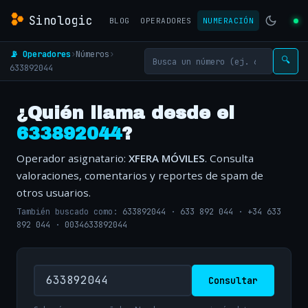
Sinologic
BLOG
OPERADORES
NUMERACIÓN
📡 Operadores
›
Números
›
🔍
633892044
¿Quién llama desde el
633892044
?
Operador asignatario:
XFERA MÓVILES
. Consulta
valoraciones, comentarios y reportes de spam de
otros usuarios.
También buscado como:
633892044
·
633 892 044
·
+34 633
892 044
·
0034633892044
Consultar