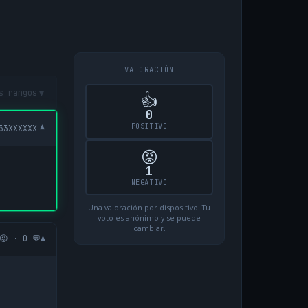
VALORACIÓN
▾
s rangos
👍
0
POSITIVO
▾
33XXXXXX
😡
1
NEGATIVO
Una valoración por dispositivo. Tu
voto es anónimo y se puede
cambiar.
▾
😡 · 0 💬