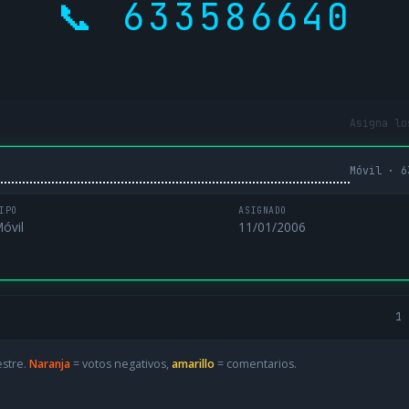
📞 633586640
Asigna lo
Móvil · 6
IPO
ASIGNADO
óvil
11/01/2006
1 
estre.
Naranja
= votos negativos,
amarillo
= comentarios.