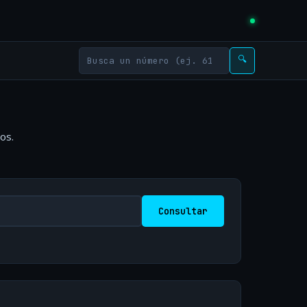
🔍
os.
Consultar