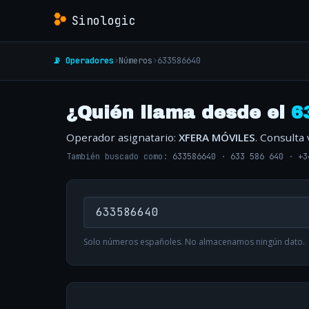
Sinologic
📡 Operadores
›
Números
›
633586640
¿Quién llama desde el
6
Operador asignatario:
XFERA MÓVILES
. Consulta
También buscado como:
633586640
·
633 586 640
·
+3
Solo números españoles. No almacenamos ningún dato.