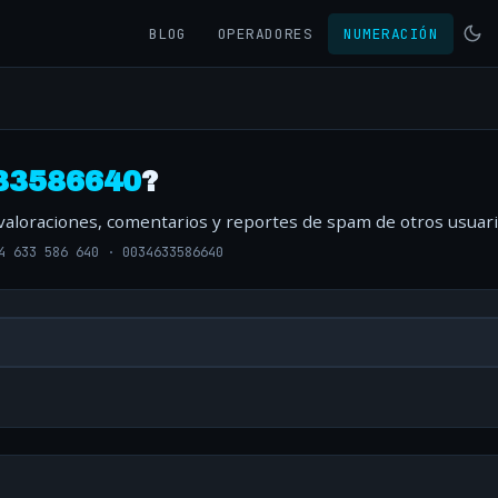
BLOG
OPERADORES
NUMERACIÓN
33586640
?
 valoraciones, comentarios y reportes de spam de otros usuari
4 633 586 640
·
0034633586640