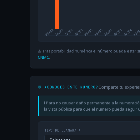
09/02
16/02
23/02
02/03
09/03
16/03
23/03
30/03
06/04
13/
⚠️ Tras portabilidad numérica el número puede estar si
CNMC
.
Comparte tu experie
💬 ¿CONOCES ESTE NÚMERO?
ℹ️ Para no causar daño permanente a la numeració
la vista pública para que el número pueda seguir ut
TIPO DE LLAMADA *