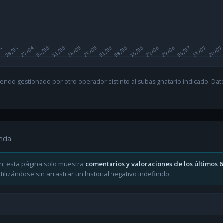
04
20/04
27/04
04/05
11/05
18/05
25/05
01/06
08/06
15/06
22/06
29/06
06/07
13/07
20/07
endo gestionado por otro operador distinto al subasignatario indicado. Datos
ncia
n, esta página solo muestra
comentarios y valoraciones de los últimos 
ilizándose sin arrastrar un historial negativo indefinido.