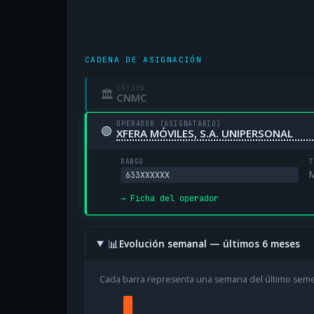
CADENA DE ASIGNACIÓN
ORIGEN
🏛
CNMC
OPERADOR (ASIGNATARIO)
🟢
XFERA MÓVILES, S.A. UNIPERSONAL
RANGO
T
M
633XXXXXX
→ Ficha del operador
📊
Evolución semanal — últimos 6 meses
Cada barra representa una semana del último sem