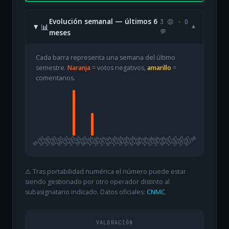
Evolución semanal — últimos 6
3 😡 · 0
📊
▾
meses
💬
Cada barra representa una semana del último
semestre.
Naranja
= votos negativos,
amarillo
=
comentarios.
09/02
16/02
23/02
02/03
09/03
16/03
23/03
30/03
06/04
13/04
20/04
27/04
04/05
11/05
18/05
25/05
01/06
08/06
15/06
22/06
29/06
06/07
13/07
20/07
27/07
03/08
⚠️ Tras portabilidad numérica el número puede estar
siendo gestionado por otro operador distinto al
subasignatario indicado. Datos oficiales:
CNMC
.
VALORACIÓN