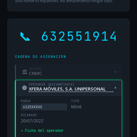
Solo números españoles. No almacenamos ningún dato.
📞 632551914
CADENA DE ASIGNACIÓN
ORIGEN
🏛
▾
CNMC
OPERADOR (ASIGNATARIO)
🟢
▾
XFERA MÓVILES, S.A. UNIPERSONAL
RANGO
TIPO
Móvil
6325XXXXX
ASIGNADO
20/07/2022
→ Ficha del operador