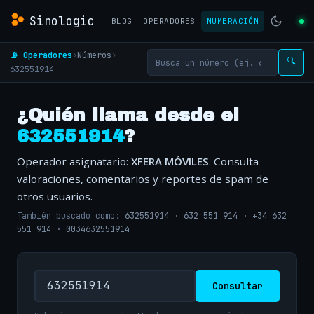
Sinologic
BLOG
OPERADORES
NUMERACIÓN
📡 Operadores
›
Números
›
🔍
632551914
¿Quién llama desde el
632551914
?
Operador asignatario:
XFERA MÓVILES
. Consulta
valoraciones, comentarios y reportes de spam de
otros usuarios.
También buscado como:
632551914
·
632 551 914
·
+34 632
551 914
·
0034632551914
Consultar