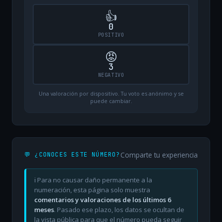
👍
0
POSITIVO
😡
3
NEGATIVO
Una valoración por dispositivo. Tu voto es anónimo y se
puede cambiar.
Comparte tu experiencia
💬 ¿CONOCES ESTE NÚMERO?
ℹ️ Para no causar daño permanente a la
numeración, esta página solo muestra
comentarios y valoraciones de los últimos 6
meses
. Pasado ese plazo, los datos se ocultan de
la vista pública para que el número pueda seguir