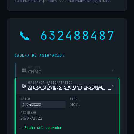
Solo números españoles. No almacenamos ningún dato.
📞 632488487
CADENA DE ASIGNACIÓN
ORIGEN
🏛
▾
CNMC
OPERADOR (ASIGNATARIO)
🟢
▾
XFERA MÓVILES, S.A. UNIPERSONAL
RANGO
TIPO
Móvil
6324XXXXX
ASIGNADO
20/07/2022
→ Ficha del operador