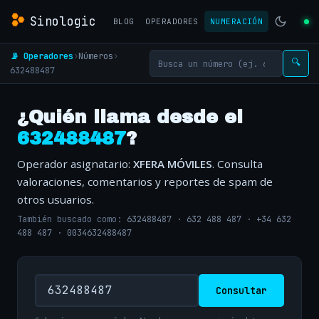
Sinologic
BLOG
OPERADORES
NUMERACIÓN
📡 Operadores
›
Números
›
🔍
632488487
¿Quién llama desde el
632488487
?
Operador asignatario:
XFERA MÓVILES
. Consulta
valoraciones, comentarios y reportes de spam de
otros usuarios.
También buscado como:
632488487
·
632 488 487
·
+34 632
488 487
·
0034632488487
Consultar