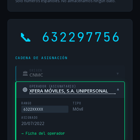
Solo números españoles. No almacenamos ningún dato.
📞 632297756
CADENA DE ASIGNACIÓN
ORIGEN
🏛
▾
CNMC
OPERADOR (ASIGNATARIO)
🟢
▾
XFERA MÓVILES, S.A. UNIPERSONAL
RANGO
TIPO
Móvil
6322XXXXX
ASIGNADO
20/07/2022
→ Ficha del operador