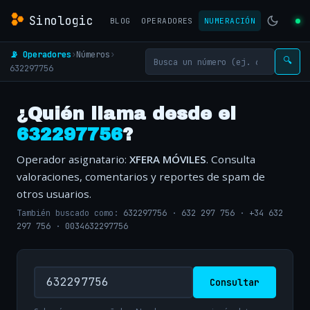
Sinologic
BLOG
OPERADORES
NUMERACIÓN
📡 Operadores
›
Números
›
🔍
632297756
¿Quién llama desde el
632297756
?
Operador asignatario:
XFERA MÓVILES
. Consulta
valoraciones, comentarios y reportes de spam de
otros usuarios.
También buscado como:
632297756
·
632 297 756
·
+34 632
297 756
·
0034632297756
Consultar