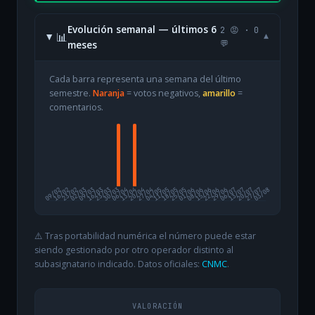
Evolución semanal — últimos 6
2 😡 · 0
📊
▾
meses
💬
Cada barra representa una semana del último
semestre.
Naranja
= votos negativos,
amarillo
=
comentarios.
09/02
16/02
23/02
02/03
09/03
16/03
23/03
30/03
06/04
13/04
20/04
27/04
04/05
11/05
18/05
25/05
01/06
08/06
15/06
22/06
29/06
06/07
13/07
20/07
27/07
03/08
⚠️ Tras portabilidad numérica el número puede estar
siendo gestionado por otro operador distinto al
subasignatario indicado. Datos oficiales:
CNMC
.
VALORACIÓN