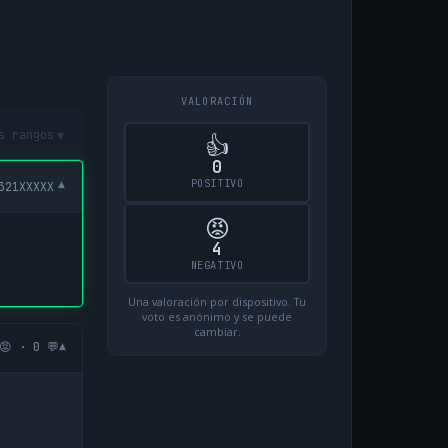
VALORACIÓN
▾
s rangos
👍
0
POSITIVO
▾
321XXXXX
😡
4
NEGATIVO
Una valoración por dispositivo. Tu
voto es anónimo y se puede
cambiar.
▾
😡 · 0 💬