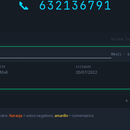
📞 632136791
Asigna lo
Móvil · 6
IPO
ASIGNADO
óvil
20/07/2022
4 
estre.
Naranja
= votos negativos,
amarillo
= comentarios.