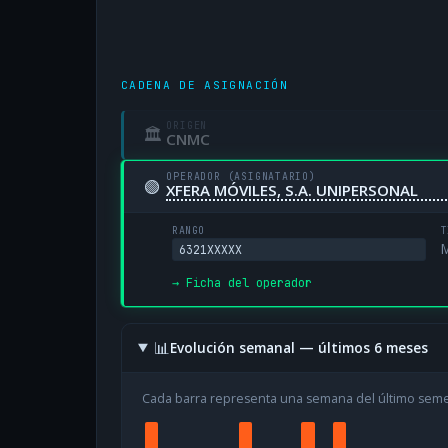
CADENA DE ASIGNACIÓN
ORIGEN
🏛
CNMC
OPERADOR (ASIGNATARIO)
🟢
XFERA MÓVILES, S.A. UNIPERSONAL
RANGO
T
M
6321XXXXX
→ Ficha del operador
📊
Evolución semanal — últimos 6 meses
Cada barra representa una semana del último sem