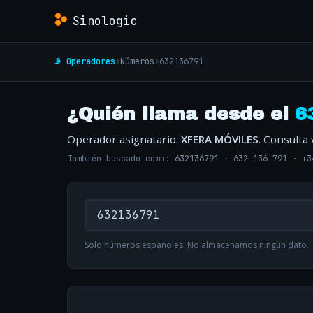
Sinologic
📡 Operadores
›
Números
›
632136791
¿Quién llama desde el
6
Operador asignatario:
XFERA MÓVILES
. Consulta
También buscado como:
632136791
·
632 136 791
·
+3
Solo números españoles. No almacenamos ningún dato.