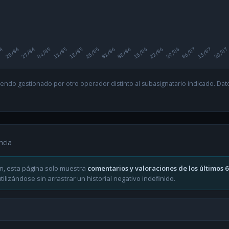
04
20/04
27/04
04/05
11/05
18/05
25/05
01/06
08/06
15/06
22/06
29/06
06/07
13/07
20/07
endo gestionado por otro operador distinto al subasignatario indicado. Datos
ncia
n, esta página solo muestra
comentarios y valoraciones de los últimos 
ilizándose sin arrastrar un historial negativo indefinido.