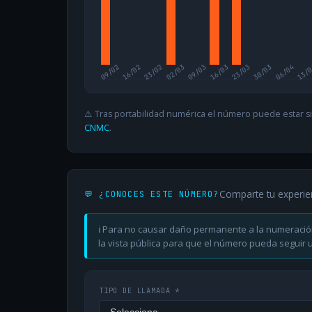
09/02
16/02
23/02
02/03
09/03
16/03
23/03
30/03
06/04
13/
⚠️ Tras portabilidad numérica el número puede estar si
CNMC
.
Comparte tu experie
💬 ¿CONOCES ESTE NÚMERO?
ℹ️ Para no causar daño permanente a la numeració
la vista pública para que el número pueda seguir ut
TIPO DE LLAMADA *