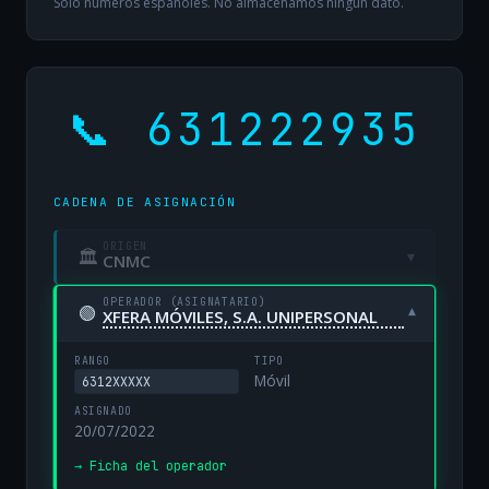
Solo números españoles. No almacenamos ningún dato.
📞 631222935
CADENA DE ASIGNACIÓN
ORIGEN
🏛
▾
CNMC
OPERADOR (ASIGNATARIO)
🟢
▾
XFERA MÓVILES, S.A. UNIPERSONAL
RANGO
TIPO
Móvil
6312XXXXX
ASIGNADO
20/07/2022
→ Ficha del operador