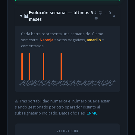
Evolución semanal — últimos 6
4 😡 · 0
📊
▾
meses
💬
Cada barra representa una semana del último
semestre.
Naranja
= votos negativos,
amarillo
=
comentarios.
09/02
16/02
23/02
02/03
09/03
16/03
23/03
30/03
06/04
13/04
20/04
27/04
04/05
11/05
18/05
25/05
01/06
08/06
15/06
22/06
29/06
06/07
13/07
20/07
27/07
03/08
⚠️ Tras portabilidad numérica el número puede estar
siendo gestionado por otro operador distinto al
subasignatario indicado. Datos oficiales:
CNMC
.
VALORACIÓN