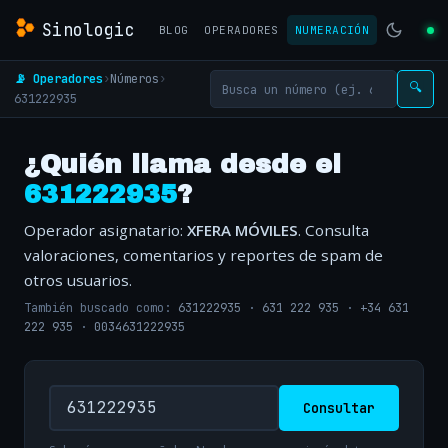
Sinologic
BLOG
OPERADORES
NUMERACIÓN
📡 Operadores
›
Números
›
🔍
631222935
¿Quién llama desde el
631222935
?
Operador asignatario:
XFERA MÓVILES
. Consulta
valoraciones, comentarios y reportes de spam de
otros usuarios.
También buscado como:
631222935
·
631 222 935
·
+34 631
222 935
·
0034631222935
Consultar