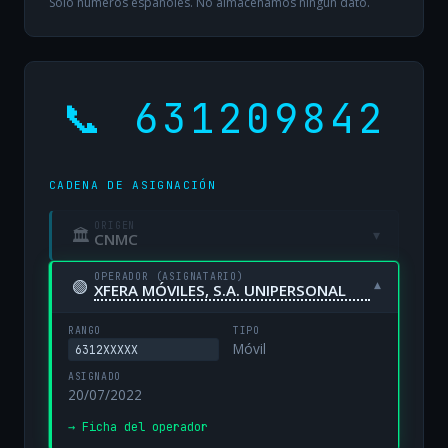
Solo números españoles. No almacenamos ningún dato.
📞 631209842
CADENA DE ASIGNACIÓN
ORIGEN
🏛
▾
CNMC
OPERADOR (ASIGNATARIO)
🟢
▾
XFERA MÓVILES, S.A. UNIPERSONAL
RANGO
TIPO
Móvil
6312XXXXX
ASIGNADO
20/07/2022
→ Ficha del operador