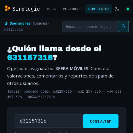
Sinologic
BLOG
OPERADORES
NUMERACIÓN
📡 Operadores
›
Números
›
🔍
631157316
¿Quién llama desde el
631157316
?
Operador asignatario:
XFERA MÓVILES
. Consulta
valoraciones, comentarios y reportes de spam de
otros usuarios.
También buscado como:
631157316
·
631 157 316
·
+34 631
157 316
·
0034631157316
Consultar