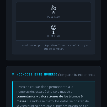
👍
0
POSITIVO
😡
1
NEGATIVO
Una valoración por dispositivo. Tu voto es anónimo y se
puede cambiar.
Comparte tu experiencia
💬 ¿CONOCES ESTE NÚMERO?
ℹ️ Para no causar daño permanente a la
numeración, esta página solo muestra
comentarios y valoraciones de los últimos 6
meses
. Pasado ese plazo, los datos se ocultan de
la vista pública para que el número pueda seguir