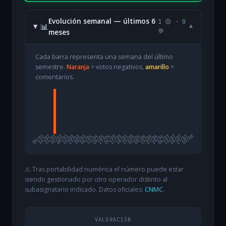
Evolución semanal — últimos 6
1 😡 · 0
📊
▾
meses
💬
Cada barra representa una semana del último
semestre.
Naranja
= votos negativos,
amarillo
=
comentarios.
09/02
16/02
23/02
02/03
09/03
16/03
23/03
30/03
06/04
13/04
20/04
27/04
04/05
11/05
18/05
25/05
01/06
08/06
15/06
22/06
29/06
06/07
13/07
20/07
27/07
03/08
⚠️ Tras portabilidad numérica el número puede estar
siendo gestionado por otro operador distinto al
subasignatario indicado. Datos oficiales:
CNMC
.
VALORACIÓN