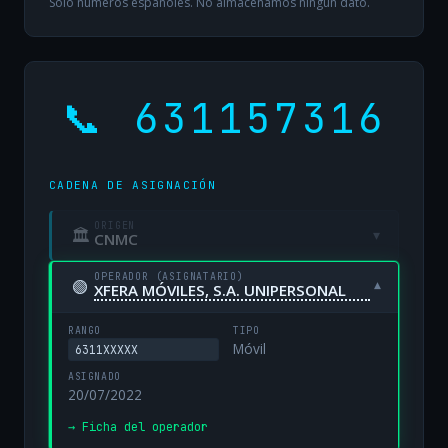
Solo números españoles. No almacenamos ningún dato.
📞 631157316
CADENA DE ASIGNACIÓN
ORIGEN
🏛
▾
CNMC
OPERADOR (ASIGNATARIO)
🟢
▾
XFERA MÓVILES, S.A. UNIPERSONAL
RANGO
TIPO
Móvil
6311XXXXX
ASIGNADO
20/07/2022
→ Ficha del operador