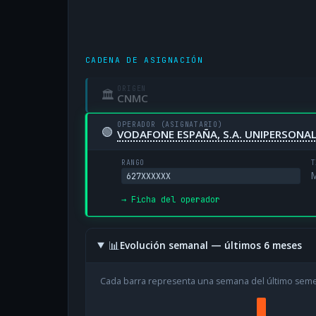
CADENA DE ASIGNACIÓN
ORIGEN
🏛
CNMC
OPERADOR (ASIGNATARIO)
🟢
VODAFONE ESPAÑA, S.A. UNIPERSONA
RANGO
T
M
627XXXXXX
→ Ficha del operador
📊
Evolución semanal — últimos 6 meses
Cada barra representa una semana del último sem