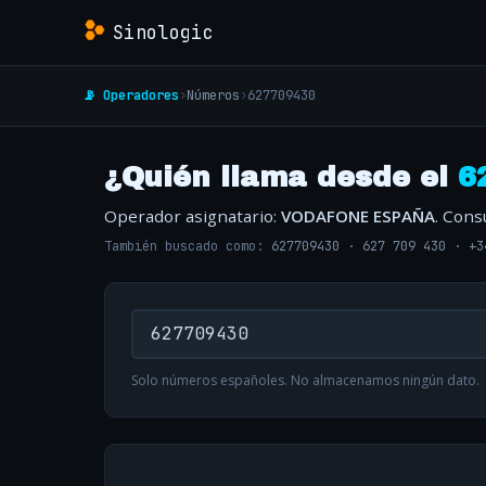
Sinologic
📡 Operadores
›
Números
›
627709430
¿Quién llama desde el
6
Operador asignatario:
VODAFONE ESPAÑA
. Cons
También buscado como:
627709430
·
627 709 430
·
+3
Solo números españoles. No almacenamos ningún dato.