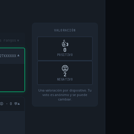
VALORACIÓN
▾
s rangos
👍
0
POSITIVO
▾
27XXXXXX
😡
2
NEGATIVO
Una valoración por dispositivo. Tu
voto es anónimo y se puede
cambiar.
▾
😡 · 0 💬