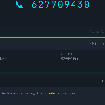
📞 627709430
Asigna lo
Móvil · 6
L
IPO
ASIGNADO
óvil
03/09/1999
1 
estre.
Naranja
= votos negativos,
amarillo
= comentarios.