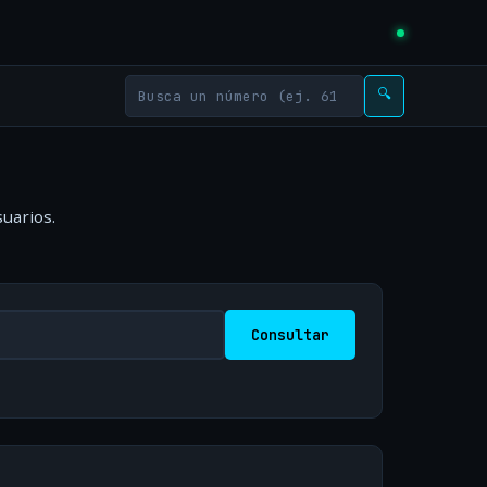
🔍
uarios.
Consultar