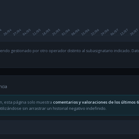
04
20/04
27/04
04/05
11/05
18/05
25/05
01/06
08/06
15/06
22/06
29/06
06/07
13/07
20/07
endo gestionado por otro operador distinto al subasignatario indicado. Datos
ncia
n, esta página solo muestra
comentarios y valoraciones de los últimos 
ilizándose sin arrastrar un historial negativo indefinido.