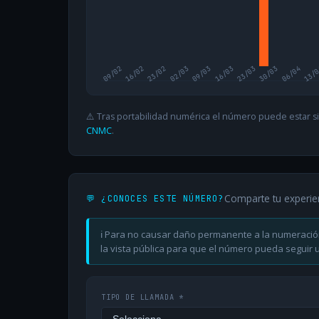
09/02
16/02
23/02
02/03
09/03
16/03
23/03
30/03
06/04
13/
⚠️ Tras portabilidad numérica el número puede estar si
CNMC
.
Comparte tu experie
💬 ¿CONOCES ESTE NÚMERO?
ℹ️ Para no causar daño permanente a la numeració
la vista pública para que el número pueda seguir ut
TIPO DE LLAMADA *