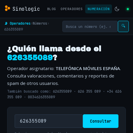
Sinologic
BLOG
OPERADORES
NUMERACIÓN
📡 Operadores
›
Números
›
🔍
626355089
¿Quién llama desde el
626355089
?
Operador asignatario:
TELEFÓNICA MÓVILES ESPAÑA
.
Consulta valoraciones, comentarios y reportes de
spam de otros usuarios.
También buscado como:
626355089
·
626 355 089
·
+34 626
355 089
·
0034626355089
Consultar