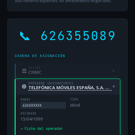
Solo números españoles. No almacenamos ningún dato.
📞 626355089
CADENA DE ASIGNACIÓN
ORIGEN
🏛
▾
CNMC
OPERADOR (ASIGNATARIO)
🟢
▾
TELEFÓNICA MÓVILES ESPAÑA, S.A. UNIPERSONAL
RANGO
TIPO
Móvil
626XXXXXX
ASIGNADO
15/04/1999
→ Ficha del operador