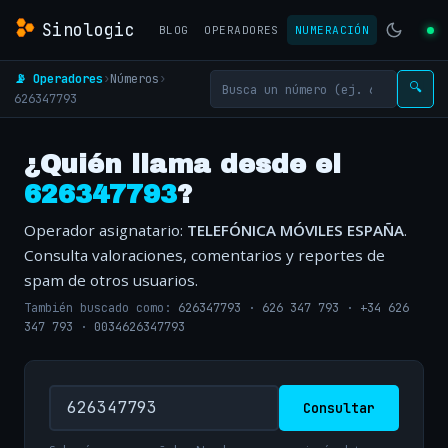
Sinologic
BLOG
OPERADORES
NUMERACIÓN
📡 Operadores
›
Números
›
🔍
626347793
¿Quién llama desde el
626347793
?
Operador asignatario:
TELEFÓNICA MÓVILES ESPAÑA
.
Consulta valoraciones, comentarios y reportes de
spam de otros usuarios.
También buscado como:
626347793
·
626 347 793
·
+34 626
347 793
·
0034626347793
Consultar