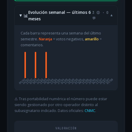
Evolución semanal — últimos 6
3 😡 · 0
📊
▾
meses
💬
Cada barra representa una semana del último
semestre.
Naranja
= votos negativos,
amarillo
=
comentarios.
09/02
16/02
23/02
02/03
09/03
16/03
23/03
30/03
06/04
13/04
20/04
27/04
04/05
11/05
18/05
25/05
01/06
08/06
15/06
22/06
29/06
06/07
13/07
20/07
27/07
03/08
⚠️ Tras portabilidad numérica el número puede estar
siendo gestionado por otro operador distinto al
subasignatario indicado. Datos oficiales:
CNMC
.
VALORACIÓN