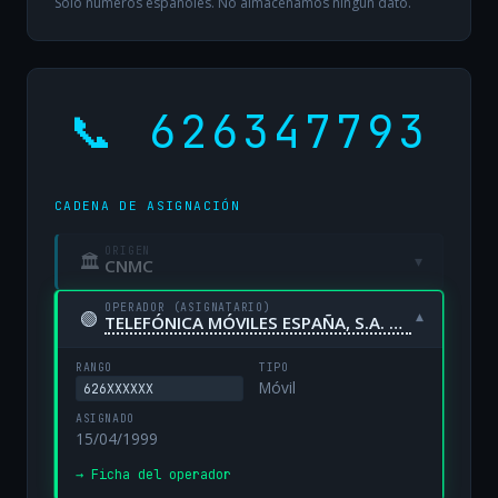
Solo números españoles. No almacenamos ningún dato.
📞 626347793
CADENA DE ASIGNACIÓN
ORIGEN
🏛
▾
CNMC
OPERADOR (ASIGNATARIO)
🟢
▾
TELEFÓNICA MÓVILES ESPAÑA, S.A. UNIPERSONAL
RANGO
TIPO
Móvil
626XXXXXX
ASIGNADO
15/04/1999
→ Ficha del operador