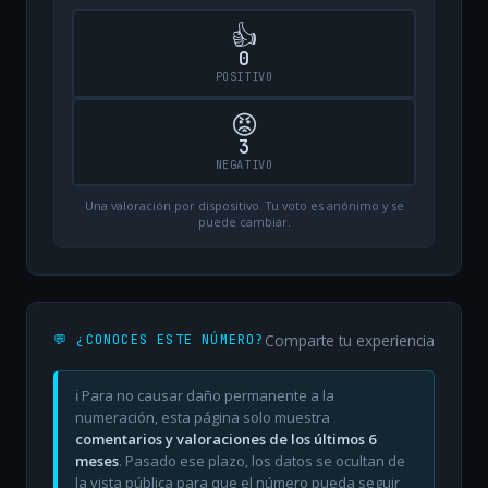
👍
0
POSITIVO
😡
3
NEGATIVO
Una valoración por dispositivo. Tu voto es anónimo y se
puede cambiar.
Comparte tu experiencia
💬 ¿CONOCES ESTE NÚMERO?
ℹ️ Para no causar daño permanente a la
numeración, esta página solo muestra
comentarios y valoraciones de los últimos 6
meses
. Pasado ese plazo, los datos se ocultan de
la vista pública para que el número pueda seguir