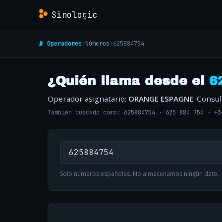
Sinologic
📡 Operadores
›
Números
›
625884754
¿Quién llama desde el
6
Operador asignatario:
ORANGE ESPAGNE
. Consu
También buscado como:
625884754
·
625 884 754
·
+3
Solo números españoles. No almacenamos ningún dato.