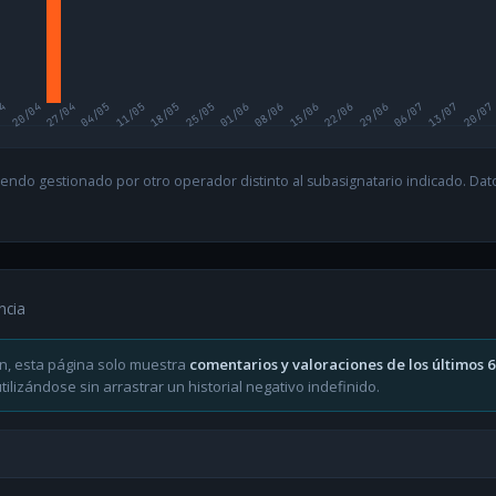
04
20/04
27/04
04/05
11/05
18/05
25/05
01/06
08/06
15/06
22/06
29/06
06/07
13/07
20/07
endo gestionado por otro operador distinto al subasignatario indicado. Datos
ncia
n, esta página solo muestra
comentarios y valoraciones de los últimos 
ilizándose sin arrastrar un historial negativo indefinido.