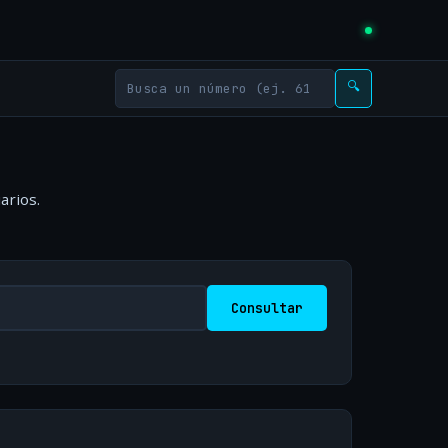
🔍
arios.
Consultar