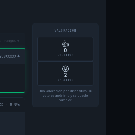
VALORACIÓN
▾
s rangos
👍
0
POSITIVO
▾
258XXXXX
😡
2
NEGATIVO
Una valoración por dispositivo. Tu
voto es anónimo y se puede
cambiar.
▾
😡 · 0 💬