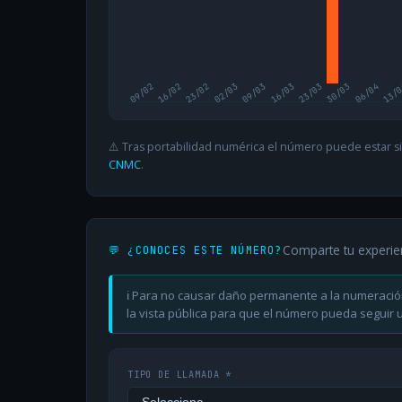
09/02
16/02
23/02
02/03
09/03
16/03
23/03
30/03
06/04
13/
⚠️ Tras portabilidad numérica el número puede estar si
CNMC
.
Comparte tu experie
💬 ¿CONOCES ESTE NÚMERO?
ℹ️ Para no causar daño permanente a la numeració
la vista pública para que el número pueda seguir ut
TIPO DE LLAMADA *