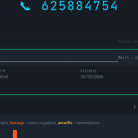
📞 625884754
Asigna lo
Móvil · 6
IPO
ASIGNADO
óvil
30/10/2006
2 
estre.
Naranja
= votos negativos,
amarillo
= comentarios.