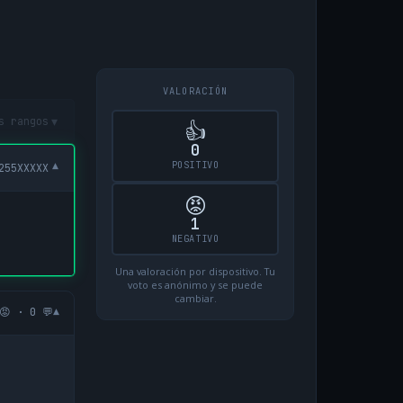
VALORACIÓN
▾
s rangos
👍
0
POSITIVO
▾
255XXXXX
😡
1
NEGATIVO
Una valoración por dispositivo. Tu
voto es anónimo y se puede
cambiar.
▾
😡 · 0 💬