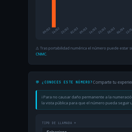
09/02
16/02
23/02
02/03
09/03
16/03
23/03
30/03
06/04
13/
⚠️ Tras portabilidad numérica el número puede estar si
CNMC
.
Comparte tu experie
💬 ¿CONOCES ESTE NÚMERO?
ℹ️ Para no causar daño permanente a la numeració
la vista pública para que el número pueda seguir ut
TIPO DE LLAMADA *