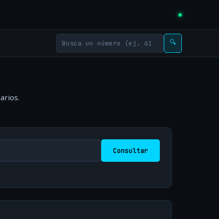
🔍
arios.
Consultar