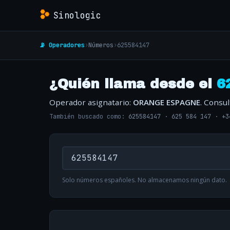
Sinologic
📡 Operadores
›
Números
›
625584147
¿Quién llama desde el
6
Operador asignatario:
ORANGE ESPAGNE
. Consu
También buscado como:
625584147
·
625 584 147
·
+3
Solo números españoles. No almacenamos ningún dato.