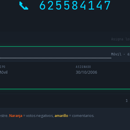
📞 625584147
Asigna lo
Móvil · 6
IPO
ASIGNADO
óvil
30/10/2006
1 
estre.
Naranja
= votos negativos,
amarillo
= comentarios.