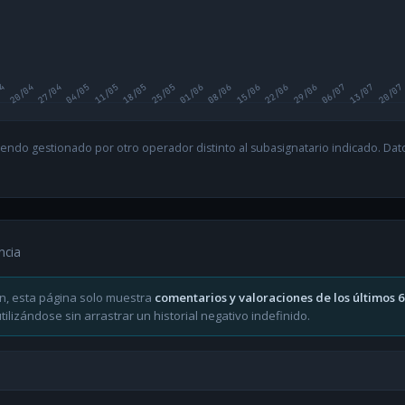
04
20/04
27/04
04/05
11/05
18/05
25/05
01/06
08/06
15/06
22/06
29/06
06/07
13/07
20/07
endo gestionado por otro operador distinto al subasignatario indicado. Datos
ncia
n, esta página solo muestra
comentarios y valoraciones de los últimos 
ilizándose sin arrastrar un historial negativo indefinido.