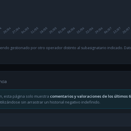
04
20/04
27/04
04/05
11/05
18/05
25/05
01/06
08/06
15/06
22/06
29/06
06/07
13/07
20/07
endo gestionado por otro operador distinto al subasignatario indicado. Datos
ncia
n, esta página solo muestra
comentarios y valoraciones de los últimos 
ilizándose sin arrastrar un historial negativo indefinido.