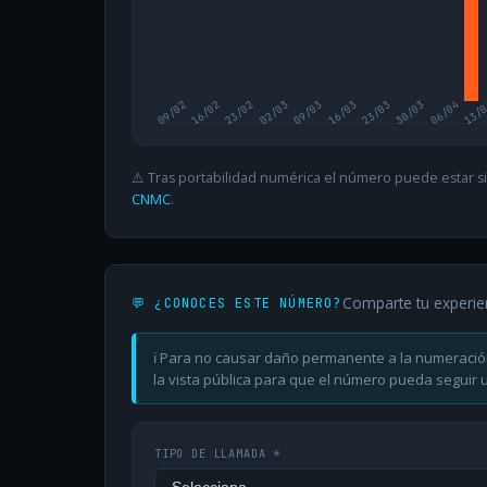
09/02
16/02
23/02
02/03
09/03
16/03
23/03
30/03
06/04
13/
⚠️ Tras portabilidad numérica el número puede estar si
CNMC
.
Comparte tu experie
💬 ¿CONOCES ESTE NÚMERO?
ℹ️ Para no causar daño permanente a la numeració
la vista pública para que el número pueda seguir ut
TIPO DE LLAMADA *