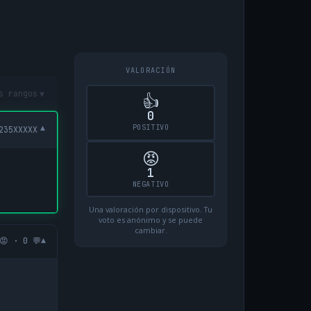
VALORACIÓN
▾
s rangos
👍
0
POSITIVO
▾
235XXXXX
😡
1
NEGATIVO
Una valoración por dispositivo. Tu
voto es anónimo y se puede
cambiar.
▾
😡 · 0 💬