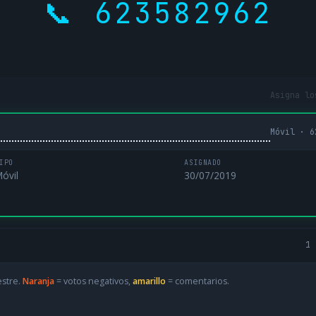
📞 623582962
Asigna lo
Móvil · 6
IPO
ASIGNADO
óvil
30/07/2019
1 
estre.
Naranja
= votos negativos,
amarillo
= comentarios.