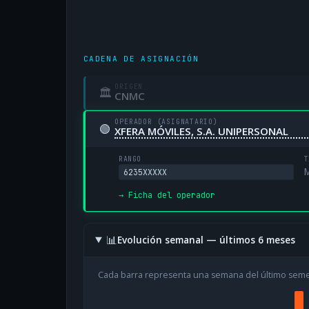
CADENA DE ASIGNACIÓN
ORIGEN
🏛
CNMC
OPERADOR (ASIGNATARIO)
🟢
XFERA MÓVILES, S.A. UNIPERSONAL
RANGO
T
M
6235XXXXX
→ Ficha del operador
📊
Evolución semanal — últimos 6 meses
Cada barra representa una semana del último sem