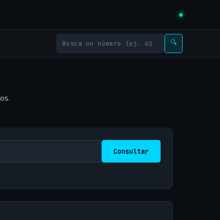
🔍
os.
Consultar