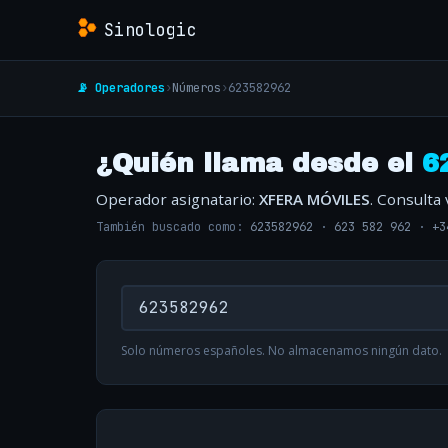
Sinologic
📡 Operadores
›
Números
›
623582962
¿Quién llama desde el
6
Operador asignatario:
XFERA MÓVILES
. Consulta
También buscado como:
623582962
·
623 582 962
·
+3
Solo números españoles. No almacenamos ningún dato.