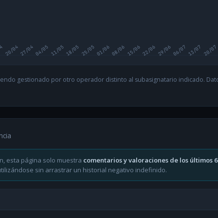
04
20/04
27/04
04/05
11/05
18/05
25/05
01/06
08/06
15/06
22/06
29/06
06/07
13/07
20/07
endo gestionado por otro operador distinto al subasignatario indicado. Datos
ncia
n, esta página solo muestra
comentarios y valoraciones de los últimos 
ilizándose sin arrastrar un historial negativo indefinido.