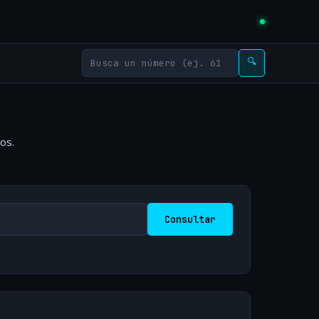
🔍
os.
Consultar