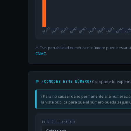
09/02
16/02
23/02
02/03
09/03
16/03
23/03
30/03
06/04
13/
⚠️ Tras portabilidad numérica el número puede estar si
CNMC
.
Comparte tu experie
💬 ¿CONOCES ESTE NÚMERO?
ℹ️ Para no causar daño permanente a la numeració
la vista pública para que el número pueda seguir ut
TIPO DE LLAMADA *