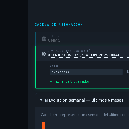
CADENA DE ASIGNACIÓN
ORIGEN
🏛
CNMC
OPERADOR (ASIGNATARIO)
🟢
XFERA MÓVILES, S.A. UNIPERSONAL
RANGO
T
M
6234XXXXX
→ Ficha del operador
📊
Evolución semanal — últimos 6 meses
Cada barra representa una semana del último sem