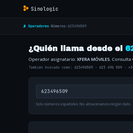
Sinologic
📡 Operadores
›
Números
›
623496509
¿Quién llama desde el
6
Operador asignatario:
XFERA MÓVILES
. Consulta
También buscado como:
623496509
·
623 496 509
·
+3
Solo números españoles. No almacenamos ningún dato.