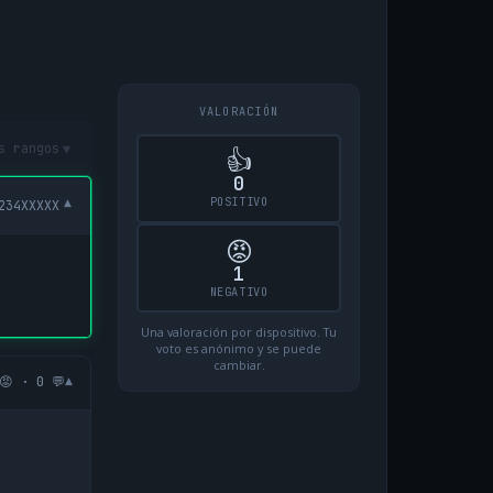
VALORACIÓN
▾
s rangos
👍
0
POSITIVO
▾
234XXXXX
😡
1
NEGATIVO
Una valoración por dispositivo. Tu
voto es anónimo y se puede
cambiar.
▾
😡 · 0 💬