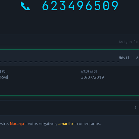
📞 623496509
Asigna lo
Móvil · 6
IPO
ASIGNADO
óvil
30/07/2019
1 
estre.
Naranja
= votos negativos,
amarillo
= comentarios.