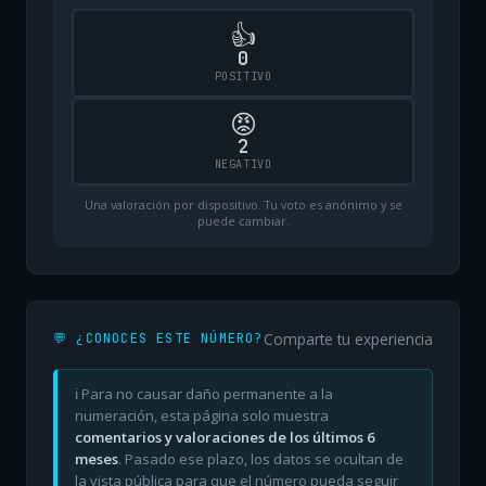
👍
0
POSITIVO
😡
2
NEGATIVO
Una valoración por dispositivo. Tu voto es anónimo y se
puede cambiar.
Comparte tu experiencia
💬 ¿CONOCES ESTE NÚMERO?
ℹ️ Para no causar daño permanente a la
numeración, esta página solo muestra
comentarios y valoraciones de los últimos 6
meses
. Pasado ese plazo, los datos se ocultan de
la vista pública para que el número pueda seguir