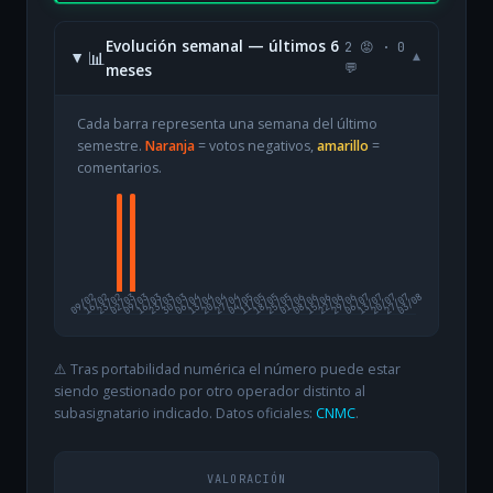
Evolución semanal — últimos 6
2 😡 · 0
📊
▾
meses
💬
Cada barra representa una semana del último
semestre.
Naranja
= votos negativos,
amarillo
=
comentarios.
09/02
16/02
23/02
02/03
09/03
16/03
23/03
30/03
06/04
13/04
20/04
27/04
04/05
11/05
18/05
25/05
01/06
08/06
15/06
22/06
29/06
06/07
13/07
20/07
27/07
03/08
⚠️ Tras portabilidad numérica el número puede estar
siendo gestionado por otro operador distinto al
subasignatario indicado. Datos oficiales:
CNMC
.
VALORACIÓN