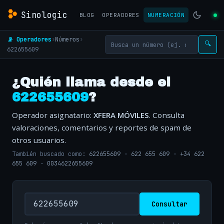
Sinologic
BLOG
OPERADORES
NUMERACIÓN
📡 Operadores
›
Números
›
🔍
622655609
¿Quién llama desde el
622655609
?
Operador asignatario:
XFERA MÓVILES
. Consulta
valoraciones, comentarios y reportes de spam de
otros usuarios.
También buscado como:
622655609
·
622 655 609
·
+34 622
655 609
·
0034622655609
Consultar