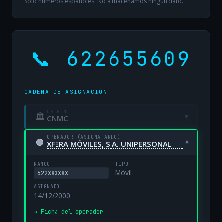
Solo números españoles. No almacenamos ningún dato.
📞 622655609
CADENA DE ASIGNACIÓN
ORIGEN
🏛
▾
CNMC
OPERADOR (ASIGNATARIO)
🟢
▾
XFERA MÓVILES, S.A. UNIPERSONAL
RANGO
TIPO
Móvil
622XXXXXX
ASIGNADO
14/12/2000
→ Ficha del operador