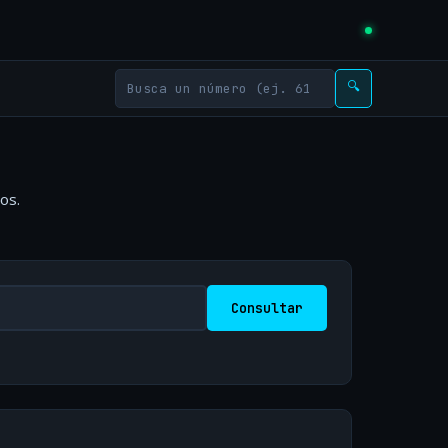
🔍
os.
Consultar