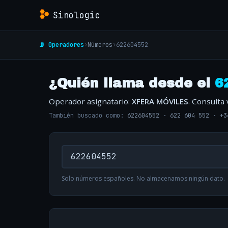
Sinologic
📡 Operadores
›
Números
›
622604552
¿Quién llama desde el
6
Operador asignatario:
XFERA MÓVILES
. Consulta
También buscado como:
622604552
·
622 604 552
·
+3
Solo números españoles. No almacenamos ningún dato.