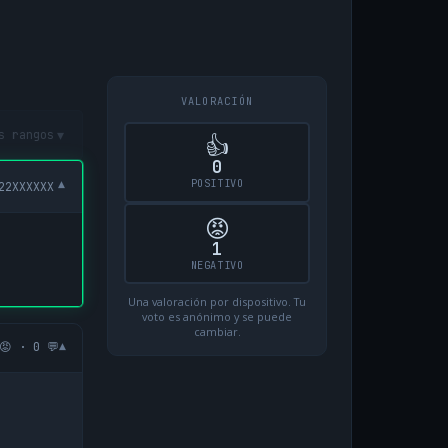
VALORACIÓN
▾
s rangos
👍
0
POSITIVO
▾
22XXXXXX
😡
1
NEGATIVO
Una valoración por dispositivo. Tu
voto es anónimo y se puede
cambiar.
▾
😡 · 0 💬