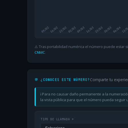
09/02
16/02
23/02
02/03
09/03
16/03
23/03
30/03
06/04
13/
⚠️ Tras portabilidad numérica el número puede estar si
CNMC
.
Comparte tu experie
💬 ¿CONOCES ESTE NÚMERO?
ℹ️ Para no causar daño permanente a la numeració
la vista pública para que el número pueda seguir ut
TIPO DE LLAMADA *