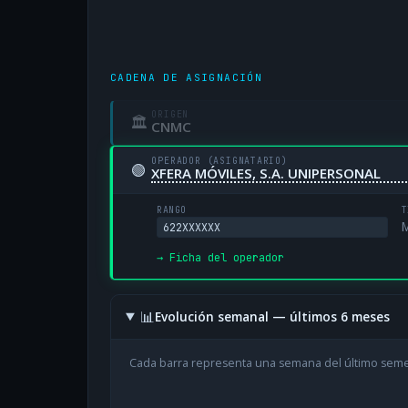
CADENA DE ASIGNACIÓN
ORIGEN
🏛
CNMC
OPERADOR (ASIGNATARIO)
🟢
XFERA MÓVILES, S.A. UNIPERSONAL
RANGO
T
M
622XXXXXX
→ Ficha del operador
📊
Evolución semanal — últimos 6 meses
Cada barra representa una semana del último sem