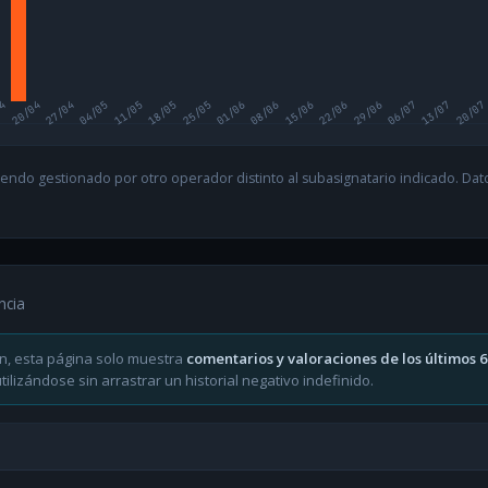
04
20/04
27/04
04/05
11/05
18/05
25/05
01/06
08/06
15/06
22/06
29/06
06/07
13/07
20/07
endo gestionado por otro operador distinto al subasignatario indicado. Datos
ncia
n, esta página solo muestra
comentarios y valoraciones de los últimos 
ilizándose sin arrastrar un historial negativo indefinido.