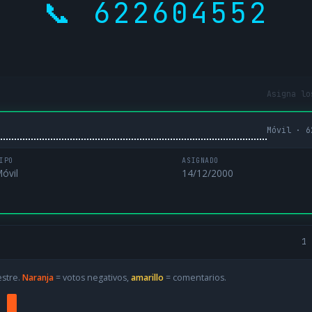
📞 622604552
Asigna lo
Móvil · 6
IPO
ASIGNADO
óvil
14/12/2000
1 
estre.
Naranja
= votos negativos,
amarillo
= comentarios.