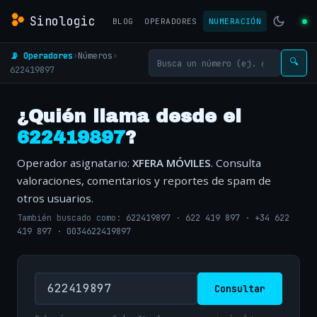
Sinologic
BLOG
OPERADORES
NUMERACIÓN
📡 Operadores
›
Números
›
🔍
622419897
¿Quién llama desde el
622419897
?
Operador asignatario:
XFERA MÓVILES
. Consulta
valoraciones, comentarios y reportes de spam de
otros usuarios.
También buscado como:
622419897
·
622 419 897
·
+34 622
419 897
·
0034622419897
Consultar