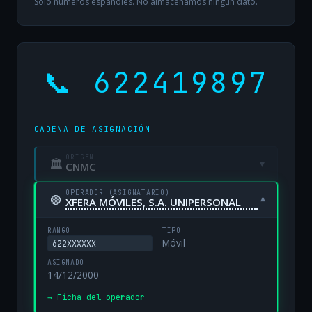
Solo números españoles. No almacenamos ningún dato.
📞 622419897
CADENA DE ASIGNACIÓN
ORIGEN
🏛
▾
CNMC
OPERADOR (ASIGNATARIO)
🟢
▾
XFERA MÓVILES, S.A. UNIPERSONAL
RANGO
TIPO
Móvil
622XXXXXX
ASIGNADO
14/12/2000
→ Ficha del operador