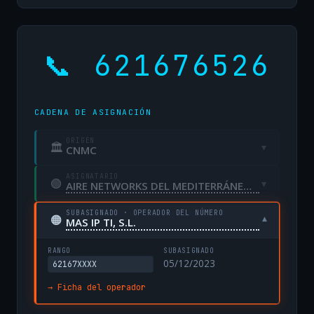
📞 621676526
CADENA DE ASIGNACIÓN
ORIGEN
🏛
▾
CNMC
ASIGNATARIO
🟢
▾
AIRE NETWORKS DEL MEDITERRÁNEO, S.L. UNIPERSONAL
SUBASIGNADO · OPERADOR DEL NÚMERO
🟠
▾
MAS IP TI, S.L.
RANGO
SUBASIGNADO
05/12/2023
62167XXXX
→ Ficha del operador