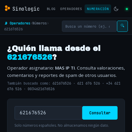
Sinologic
BLOG
OPERADORES
NUMERACIÓN
📡 Operadores
›
Números
›
🔍
621676526
¿Quién llama desde el
621676526
?
Operador asignatario:
MAS IP TI
. Consulta valoraciones,
comentarios y reportes de spam de otros usuarios.
También buscado como:
621676526
·
621 676 526
·
+34 621
676 526
·
0034621676526
Consultar
Solo números españoles. No almacenamos ningún dato.