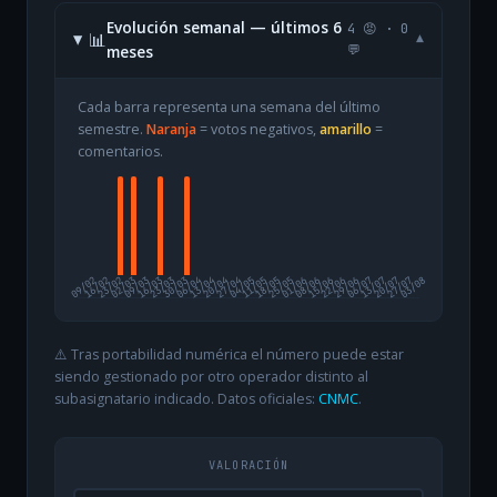
Evolución semanal — últimos 6
4 😡 · 0
📊
▾
meses
💬
Cada barra representa una semana del último
semestre.
Naranja
= votos negativos,
amarillo
=
comentarios.
09/02
16/02
23/02
02/03
09/03
16/03
23/03
30/03
06/04
13/04
20/04
27/04
04/05
11/05
18/05
25/05
01/06
08/06
15/06
22/06
29/06
06/07
13/07
20/07
27/07
03/08
⚠️ Tras portabilidad numérica el número puede estar
siendo gestionado por otro operador distinto al
subasignatario indicado. Datos oficiales:
CNMC
.
VALORACIÓN