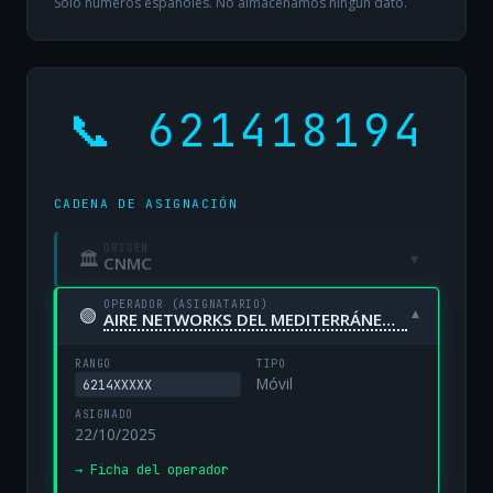
Solo números españoles. No almacenamos ningún dato.
📞 621418194
CADENA DE ASIGNACIÓN
ORIGEN
🏛
▾
CNMC
OPERADOR (ASIGNATARIO)
🟢
▾
AIRE NETWORKS DEL MEDITERRÁNEO, S.L. UNIPERSONAL
RANGO
TIPO
Móvil
6214XXXXX
ASIGNADO
22/10/2025
→ Ficha del operador