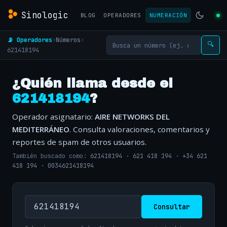
Sinologic
BLOG
OPERADORES
NUMERACIÓN
📡 Operadores
›
Números
›
🔍
621418194
¿Quién llama desde el
621418194
?
Operador asignatario:
AIRE NETWORKS DEL
MEDITERRÁNEO
. Consulta valoraciones, comentarios y
reportes de spam de otros usuarios.
También buscado como:
621418194
·
621 418 194
·
+34 621
418 194
·
0034621418194
Consultar