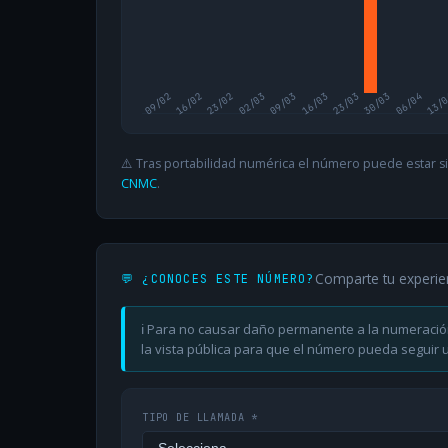
09/02
16/02
23/02
02/03
09/03
16/03
23/03
30/03
06/04
13/
⚠️ Tras portabilidad numérica el número puede estar si
CNMC
.
Comparte tu experie
💬 ¿CONOCES ESTE NÚMERO?
ℹ️ Para no causar daño permanente a la numeració
la vista pública para que el número pueda seguir ut
TIPO DE LLAMADA *