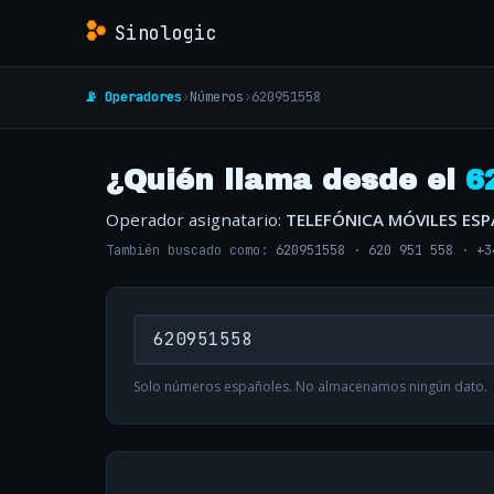
Sinologic
📡 Operadores
›
Números
›
620951558
¿Quién llama desde el
6
Operador asignatario:
TELEFÓNICA MÓVILES ES
También buscado como:
620951558
·
620 951 558
·
+3
Solo números españoles. No almacenamos ningún dato.