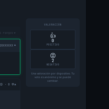
VALORACIÓN
▾
s rangos
👍
0
POSITIVO
▾
20XXXXXX
😡
2
NEGATIVO
Una valoración por dispositivo. Tu
voto es anónimo y se puede
cambiar.
▾
😡 · 0 💬