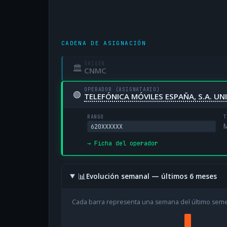
CADENA DE ASIGNACIÓN
ORIGEN
🏛
CNMC
OPERADOR (ASIGNATARIO)
🟢
TELEFÓNICA MÓVILES ESPAÑA, S.A. U
RANGO
T
M
620XXXXXX
→ Ficha del operador
📊
Evolución semanal — últimos 6 meses
Cada barra representa una semana del último sem