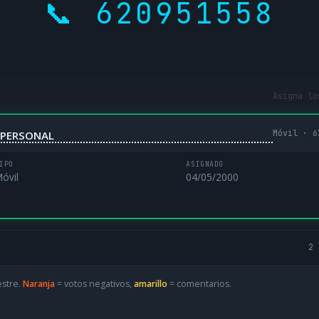
📞 620951558
Asigna lo
Móvil · 6
NIPERSONAL
IPO
ASIGNADO
óvil
04/05/2000
2 
estre.
Naranja
= votos negativos,
amarillo
= comentarios.