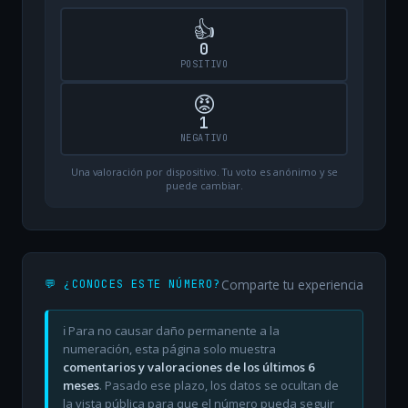
👍
0
POSITIVO
😡
1
NEGATIVO
Una valoración por dispositivo. Tu voto es anónimo y se
puede cambiar.
Comparte tu experiencia
💬 ¿CONOCES ESTE NÚMERO?
ℹ️ Para no causar daño permanente a la
numeración, esta página solo muestra
comentarios y valoraciones de los últimos 6
meses
. Pasado ese plazo, los datos se ocultan de
la vista pública para que el número pueda seguir