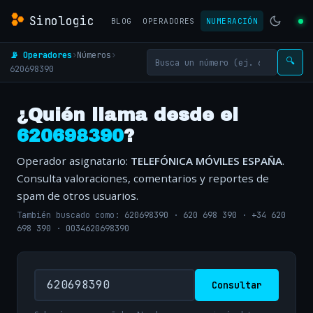
Sinologic
BLOG
OPERADORES
NUMERACIÓN
📡 Operadores
›
Números
›
🔍
620698390
¿Quién llama desde el
620698390
?
Operador asignatario:
TELEFÓNICA MÓVILES ESPAÑA
.
Consulta valoraciones, comentarios y reportes de
spam de otros usuarios.
También buscado como:
620698390
·
620 698 390
·
+34 620
698 390
·
0034620698390
Consultar