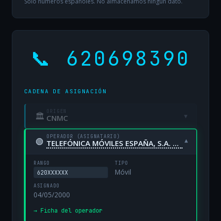
Solo números españoles. No almacenamos ningún dato.
📞 620698390
CADENA DE ASIGNACIÓN
ORIGEN
🏛
▾
CNMC
OPERADOR (ASIGNATARIO)
🟢
▾
TELEFÓNICA MÓVILES ESPAÑA, S.A. UNIPERSONAL
RANGO
TIPO
Móvil
620XXXXXX
ASIGNADO
04/05/2000
→ Ficha del operador