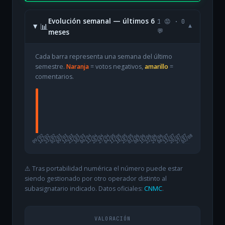
Evolución semanal — últimos 6
1 😡 · 0
📊
▾
meses
💬
Cada barra representa una semana del último
semestre.
Naranja
= votos negativos,
amarillo
=
comentarios.
09/02
16/02
23/02
02/03
09/03
16/03
23/03
30/03
06/04
13/04
20/04
27/04
04/05
11/05
18/05
25/05
01/06
08/06
15/06
22/06
29/06
06/07
13/07
20/07
27/07
03/08
⚠️ Tras portabilidad numérica el número puede estar
siendo gestionado por otro operador distinto al
subasignatario indicado. Datos oficiales:
CNMC
.
VALORACIÓN