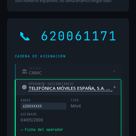
Solo números españoles. No almacenamos ningún dato.
📞 620061171
CADENA DE ASIGNACIÓN
ORIGEN
🏛
▾
CNMC
OPERADOR (ASIGNATARIO)
🟢
▾
TELEFÓNICA MÓVILES ESPAÑA, S.A. UNIPERSONAL
RANGO
TIPO
Móvil
620XXXXXX
ASIGNADO
04/05/2000
→ Ficha del operador