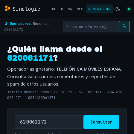
Sinologic
BLOG
OPERADORES
NUMERACIÓN
📡 Operadores
›
Números
›
🔍
620061171
¿Quién llama desde el
620061171
?
Operador asignatario:
TELEFÓNICA MÓVILES ESPAÑA
.
Consulta valoraciones, comentarios y reportes de
spam de otros usuarios.
También buscado como:
620061171
·
620 061 171
·
+34 620
061 171
·
0034620061171
Consultar