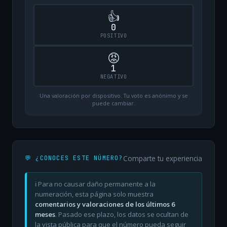
👍
0
POSITIVO
😡
1
NEGATIVO
Una valoración por dispositivo. Tu voto es anónimo y se
puede cambiar.
Comparte tu experiencia
💬 ¿CONOCES ESTE NÚMERO?
ℹ️ Para no causar daño permanente a la
numeración, esta página solo muestra
comentarios y valoraciones de los últimos 6
meses
. Pasado ese plazo, los datos se ocultan de
la vista pública para que el número pueda seguir