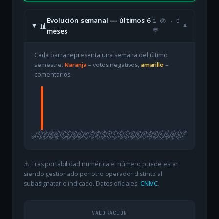
Evolución semanal — últimos 6
1 😡 · 0
📊
▾
meses
💬
Cada barra representa una semana del último
semestre.
Naranja
= votos negativos,
amarillo
=
comentarios.
09/02
16/02
23/02
02/03
09/03
16/03
23/03
30/03
06/04
13/04
20/04
27/04
04/05
11/05
18/05
25/05
01/06
08/06
15/06
22/06
29/06
06/07
13/07
20/07
27/07
03/08
⚠️ Tras portabilidad numérica el número puede estar
siendo gestionado por otro operador distinto al
subasignatario indicado. Datos oficiales:
CNMC
.
VALORACIÓN