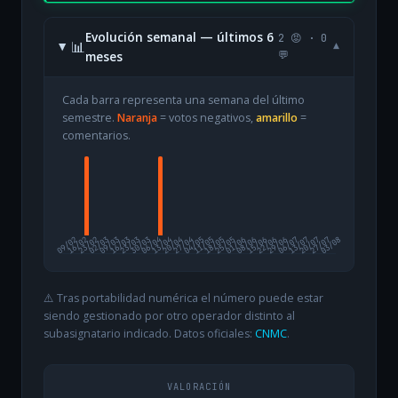
Evolución semanal — últimos 6
2 😡 · 0
📊
▾
meses
💬
Cada barra representa una semana del último
semestre.
Naranja
= votos negativos,
amarillo
=
comentarios.
09/02
16/02
23/02
02/03
09/03
16/03
23/03
30/03
06/04
13/04
20/04
27/04
04/05
11/05
18/05
25/05
01/06
08/06
15/06
22/06
29/06
06/07
13/07
20/07
27/07
03/08
⚠️ Tras portabilidad numérica el número puede estar
siendo gestionado por otro operador distinto al
subasignatario indicado. Datos oficiales:
CNMC
.
VALORACIÓN