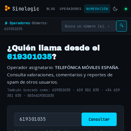
Sinologic
BLOG
OPERADORES
NUMERACIÓN
📡 Operadores
›
Números
›
🔍
619301035
¿Quién llama desde el
619301035
?
Operador asignatario:
TELEFÓNICA MÓVILES ESPAÑA
.
Consulta valoraciones, comentarios y reportes de
spam de otros usuarios.
También buscado como:
619301035
·
619 301 035
·
+34 619
301 035
·
0034619301035
Consultar