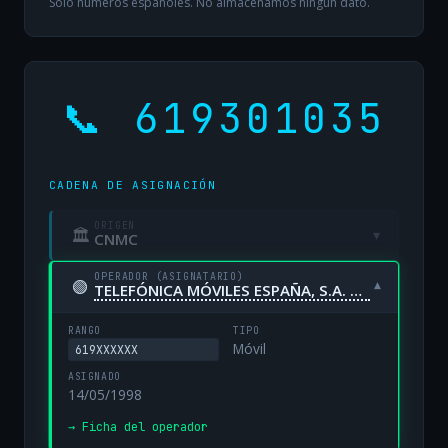
Solo números españoles. No almacenamos ningún dato.
📞 619301035
CADENA DE ASIGNACIÓN
ORIGEN
🏛
▾
CNMC
OPERADOR (ASIGNATARIO)
🟢
▾
TELEFÓNICA MÓVILES ESPAÑA, S.A. UNIPERSONAL
RANGO
TIPO
Móvil
619XXXXXX
ASIGNADO
14/05/1998
→ Ficha del operador