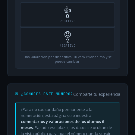
👍
0
POSITIVO
😡
2
NEGATIVO
Una valoración por dispositivo. Tu voto es anónimo y se
puede cambiar.
Comparte tu experiencia
💬 ¿CONOCES ESTE NÚMERO?
ℹ️ Para no causar daño permanente a la
numeración, esta página solo muestra
comentarios y valoraciones de los últimos 6
meses
. Pasado ese plazo, los datos se ocultan de
la vista pública para que el número pueda seguir