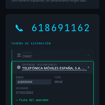
Solo números españoles. No almacenamos ningún dato.
📞 618691162
CADENA DE ASIGNACIÓN
ORIGEN
🏛
▾
CNMC
OPERADOR (ASIGNATARIO)
🟢
▾
TELEFÓNICA MÓVILES ESPAÑA, S.A. UNIPERSONAL
RANGO
TIPO
Móvil
618XXXXXX
ASIGNADO
07/03/2002
→ Ficha del operador