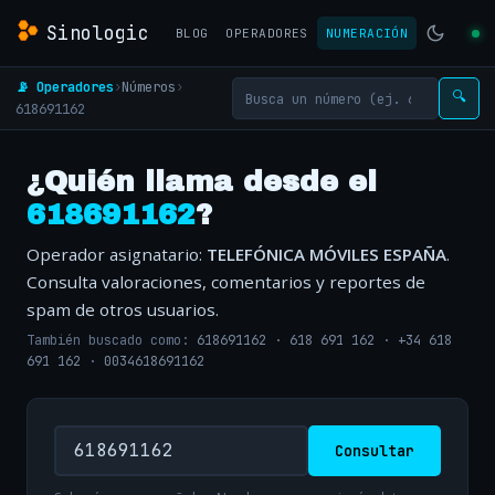
Sinologic
BLOG
OPERADORES
NUMERACIÓN
📡 Operadores
›
Números
›
🔍
618691162
¿Quién llama desde el
618691162
?
Operador asignatario:
TELEFÓNICA MÓVILES ESPAÑA
.
Consulta valoraciones, comentarios y reportes de
spam de otros usuarios.
También buscado como:
618691162
·
618 691 162
·
+34 618
691 162
·
0034618691162
Consultar