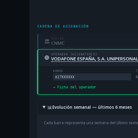
CADENA DE ASIGNACIÓN
ORIGEN
🏛
CNMC
OPERADOR (ASIGNATARIO)
🟢
VODAFONE ESPAÑA, S.A. UNIPERSONA
RANGO
T
M
617XXXXXX
→ Ficha del operador
📊
Evolución semanal — últimos 6 meses
Cada barra representa una semana del último sem