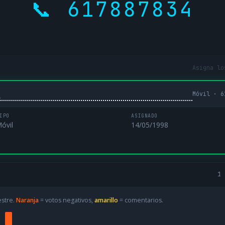
📞 617887834
Asigna lo
Móvil · 6
L
IPO
ASIGNADO
óvil
14/05/1998
1 
estre.
Naranja
= votos negativos,
amarillo
= comentarios.