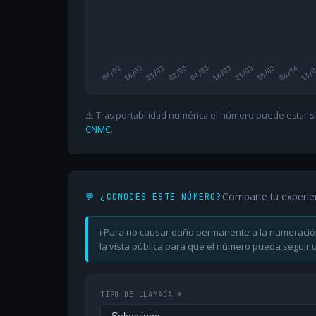
09/02
16/02
23/02
02/03
09/03
16/03
23/03
30/03
06/04
13/
⚠️ Tras portabilidad numérica el número puede estar si
CNMC
.
Comparte tu experie
💬 ¿CONOCES ESTE NÚMERO?
ℹ️ Para no causar daño permanente a la numeració
la vista pública para que el número pueda seguir ut
TIPO DE LLAMADA *