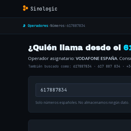
Sinologic
📡 Operadores
›
Números
›
617887834
¿Quién llama desde el
6
Operador asignatario:
VODAFONE ESPAÑA
. Cons
También buscado como:
617887834
·
617 887 834
·
+3
Solo números españoles. No almacenamos ningún dato.