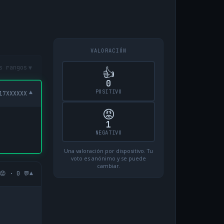
VALORACIÓN
▾
s rangos
👍
0
POSITIVO
▾
17XXXXXX
😡
1
NEGATIVO
Una valoración por dispositivo. Tu
voto es anónimo y se puede
cambiar.
▾
😡 · 0 💬