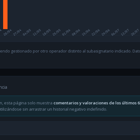
04
20/04
27/04
04/05
11/05
18/05
25/05
01/06
08/06
15/06
22/06
29/06
06/07
13/07
20/07
endo gestionado por otro operador distinto al subasignatario indicado. Datos
ncia
n, esta página solo muestra
comentarios y valoraciones de los últimos 
ilizándose sin arrastrar un historial negativo indefinido.