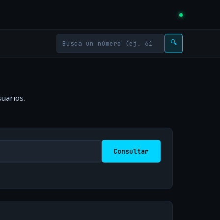
🔍
uarios.
Consultar