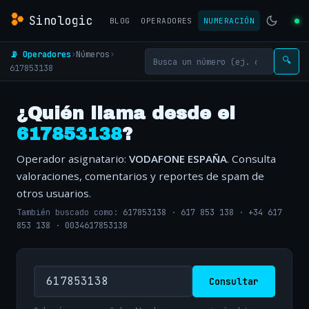
Sinologic
BLOG
OPERADORES
NUMERACIÓN
📡 Operadores
›
Números
›
🔍
617853138
¿Quién llama desde el
617853138
?
Operador asignatario:
VODAFONE ESPAÑA
. Consulta
valoraciones, comentarios y reportes de spam de
otros usuarios.
También buscado como:
617853138
·
617 853 138
·
+34 617
853 138
·
0034617853138
Consultar