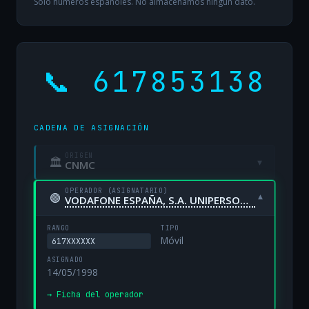
Solo números españoles. No almacenamos ningún dato.
📞 617853138
CADENA DE ASIGNACIÓN
ORIGEN
🏛
▾
CNMC
OPERADOR (ASIGNATARIO)
🟢
▾
VODAFONE ESPAÑA, S.A. UNIPERSONAL
RANGO
TIPO
Móvil
617XXXXXX
ASIGNADO
14/05/1998
→ Ficha del operador