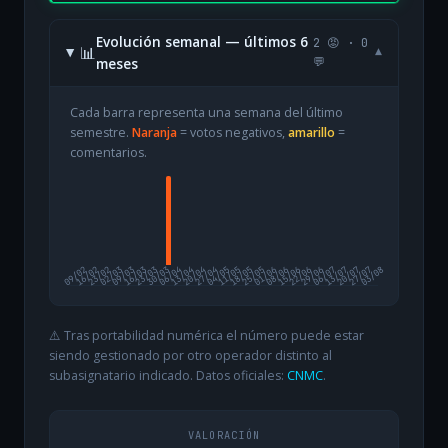
Evolución semanal — últimos 6
2 😡 · 0
📊
▾
meses
💬
Cada barra representa una semana del último
semestre.
Naranja
= votos negativos,
amarillo
=
comentarios.
09/02
16/02
23/02
02/03
09/03
16/03
23/03
30/03
06/04
13/04
20/04
27/04
04/05
11/05
18/05
25/05
01/06
08/06
15/06
22/06
29/06
06/07
13/07
20/07
27/07
03/08
⚠️ Tras portabilidad numérica el número puede estar
siendo gestionado por otro operador distinto al
subasignatario indicado. Datos oficiales:
CNMC
.
VALORACIÓN