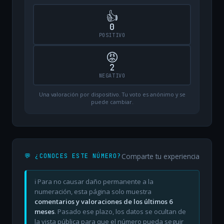
👍
0
POSITIVO
😡
2
NEGATIVO
Una valoración por dispositivo. Tu voto es anónimo y se
puede cambiar.
Comparte tu experiencia
💬 ¿CONOCES ESTE NÚMERO?
ℹ️ Para no causar daño permanente a la
numeración, esta página solo muestra
comentarios y valoraciones de los últimos 6
meses
. Pasado ese plazo, los datos se ocultan de
la vista pública para que el número pueda seguir