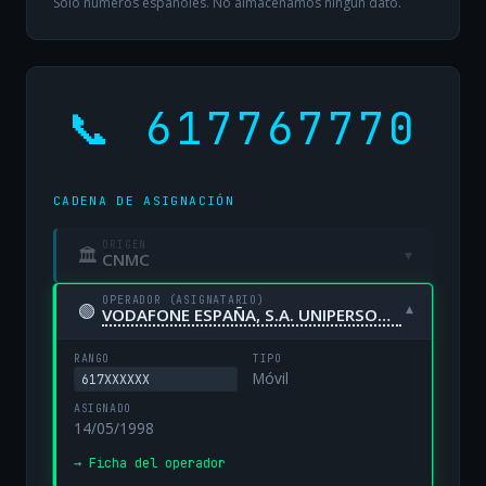
Solo números españoles. No almacenamos ningún dato.
📞 617767770
CADENA DE ASIGNACIÓN
ORIGEN
🏛
▾
CNMC
OPERADOR (ASIGNATARIO)
🟢
▾
VODAFONE ESPAÑA, S.A. UNIPERSONAL
RANGO
TIPO
Móvil
617XXXXXX
ASIGNADO
14/05/1998
→ Ficha del operador