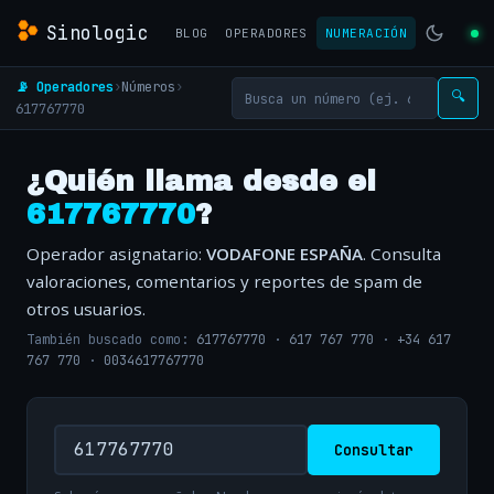
Sinologic
BLOG
OPERADORES
NUMERACIÓN
📡 Operadores
›
Números
›
🔍
617767770
¿Quién llama desde el
617767770
?
Operador asignatario:
VODAFONE ESPAÑA
. Consulta
valoraciones, comentarios y reportes de spam de
otros usuarios.
También buscado como:
617767770
·
617 767 770
·
+34 617
767 770
·
0034617767770
Consultar