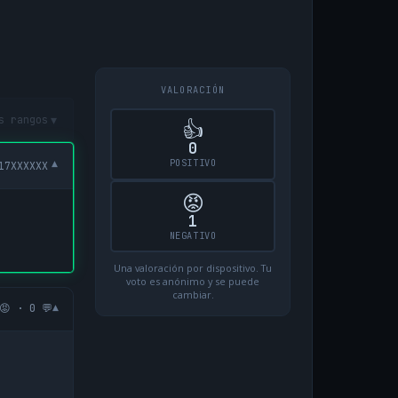
VALORACIÓN
▾
s rangos
👍
0
POSITIVO
▾
17XXXXXX
😡
1
NEGATIVO
Una valoración por dispositivo. Tu
voto es anónimo y se puede
cambiar.
▾
😡 · 0 💬