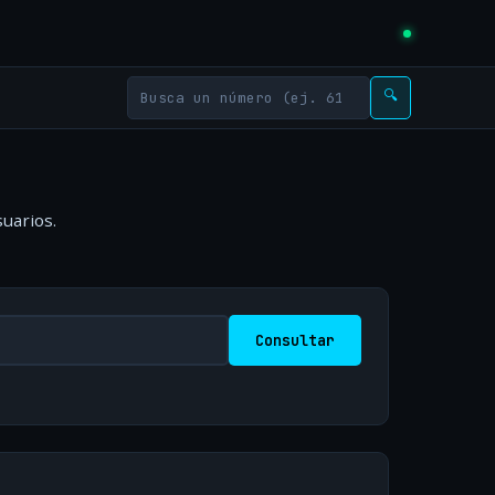
🔍
uarios.
Consultar