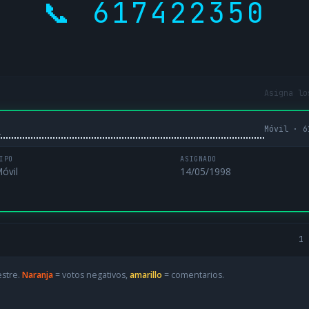
📞 617422350
Asigna lo
Móvil · 6
L
IPO
ASIGNADO
óvil
14/05/1998
1 
estre.
Naranja
= votos negativos,
amarillo
= comentarios.