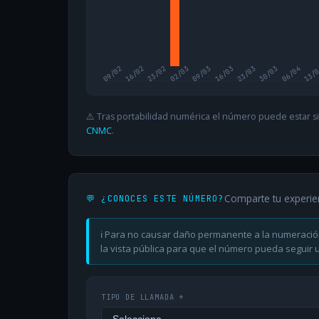
09/02
16/02
23/02
02/03
09/03
16/03
23/03
30/03
06/04
13/
⚠️ Tras portabilidad numérica el número puede estar si
CNMC
.
Comparte tu experie
💬 ¿CONOCES ESTE NÚMERO?
ℹ️ Para no causar daño permanente a la numeració
la vista pública para que el número pueda seguir ut
TIPO DE LLAMADA *