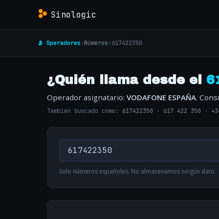
Sinologic
📡 Operadores
›
Números
›
617422350
¿Quién llama desde el
6
Operador asignatario:
VODAFONE ESPAÑA
. Cons
También buscado como:
617422350
·
617 422 350
·
+3
Solo números españoles. No almacenamos ningún dato.