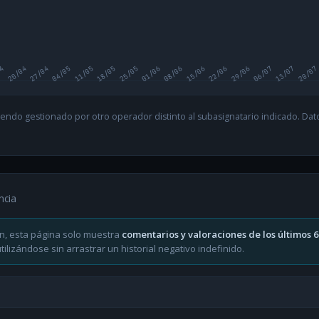
04
20/04
27/04
04/05
11/05
18/05
25/05
01/06
08/06
15/06
22/06
29/06
06/07
13/07
20/07
endo gestionado por otro operador distinto al subasignatario indicado. Datos
ncia
n, esta página solo muestra
comentarios y valoraciones de los últimos 
ilizándose sin arrastrar un historial negativo indefinido.