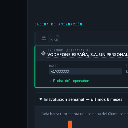
CADENA DE ASIGNACIÓN
ORIGEN
🏛
CNMC
OPERADOR (ASIGNATARIO)
🟢
VODAFONE ESPAÑA, S.A. UNIPERSONA
RANGO
T
M
617XXXXXX
→ Ficha del operador
📊
Evolución semanal — últimos 6 meses
Cada barra representa una semana del último sem