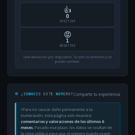
👍
0
POSITIVO
😡
1
NEGATIVO
Una valoración por dispositivo. Tu voto es anónimo y se
puede cambiar.
Comparte tu experiencia
💬 ¿CONOCES ESTE NÚMERO?
ℹ️ Para no causar daño permanente a la
numeración, esta página solo muestra
comentarios y valoraciones de los últimos 6
meses
. Pasado ese plazo, los datos se ocultan de
la vista pública para que el número pueda seguir