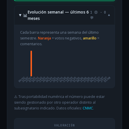
Evolución semanal — últimos 6
1 😡 · 0
📊
▾
meses
💬
Cada barra representa una semana del último
semestre.
Naranja
= votos negativos,
amarillo
=
comentarios.
09/02
16/02
23/02
02/03
09/03
16/03
23/03
30/03
06/04
13/04
20/04
27/04
04/05
11/05
18/05
25/05
01/06
08/06
15/06
22/06
29/06
06/07
13/07
20/07
27/07
03/08
⚠️ Tras portabilidad numérica el número puede estar
siendo gestionado por otro operador distinto al
subasignatario indicado. Datos oficiales:
CNMC
.
VALORACIÓN