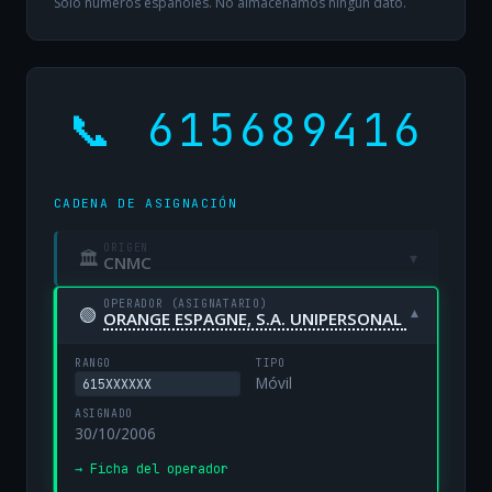
Solo números españoles. No almacenamos ningún dato.
📞 615689416
CADENA DE ASIGNACIÓN
ORIGEN
🏛
▾
CNMC
OPERADOR (ASIGNATARIO)
🟢
▾
ORANGE ESPAGNE, S.A. UNIPERSONAL
RANGO
TIPO
Móvil
615XXXXXX
ASIGNADO
30/10/2006
→ Ficha del operador