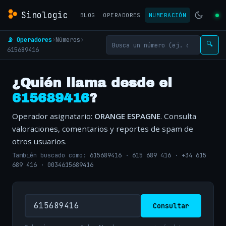
Sinologic
BLOG
OPERADORES
NUMERACIÓN
📡 Operadores
›
Números
›
🔍
615689416
¿Quién llama desde el
615689416
?
Operador asignatario:
ORANGE ESPAGNE
. Consulta
valoraciones, comentarios y reportes de spam de
otros usuarios.
También buscado como:
615689416
·
615 689 416
·
+34 615
689 416
·
0034615689416
Consultar